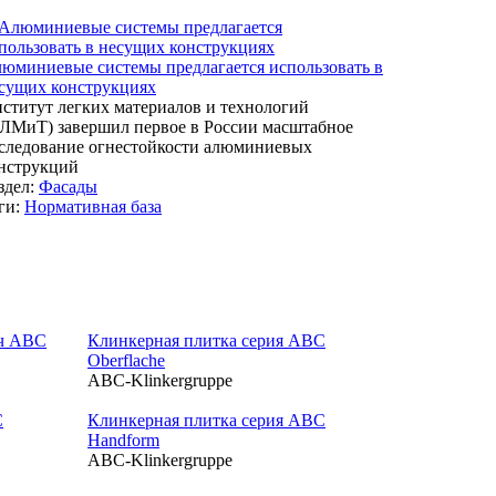
юминиевые системы предлагается использовать в
сущих конструкциях
ститут легких материалов и технологий
ЛМиТ) завершил первое в России масштабное
следование огнестойкости алюминиевых
нструкций
здел:
Фасады
ги:
Нормативная база
ч ABC
Клинкерная плитка серия ABC
Oberflache
ABC-Klinkergruppe
C
Клинкерная плитка серия ABC
Handform
ABC-Klinkergruppe