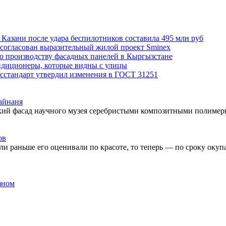
Казани после удара беспилотников составила 495 млн руб
 согласован выразительный жилой проект Sminex
по производству фасадных панелей в Кыргызстане
ондиционеры, которые видны с улицы
сстандарт утвердил изменения в ГОСТ 31251
айнаня
ский фасад научного музея серебристыми композитными полиме
ов
ли раньше его оценивали по красоте, то теперь — по сроку оку
зном