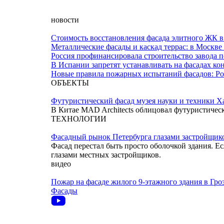
новости
Стоимость восстановления фасада элитного ЖК в 
Металлические фасады и каскад террас: в Москве
Россия профинансировала строительство завода 
В Испании запретят устанавливать на фасадах к
Новые правила пожарных испытаний фасадов: Ро
ОБЪЕКТЫ
Футуристический фасад музея науки и техники Х
В Китае MAD Architects облицовал футуристиче
ТЕХНОЛОГИИ
Фасадный рынок Петербурга глазами застройщик
Фасад перестал быть просто оболочкой здания. Ес
глазами местных застройщиков.
видео
Пожар на фасаде жилого 9-этажного здания в Гро
Фасады