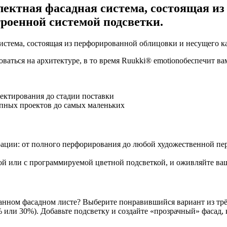
ектная фасадная система, состоящая из
троенной системой подсветки.
истема, состоящая из перфорированной облицовки и несущего ка
ваться на архитектуре, в то время Ruukki® emotionобеспечит ва
оектирования до стадии поставки
упных проектов до самых маленьких
ации: от полного перфорирования до любой художественной пер
ой или с программируемой цветной подсветкой, и оживляйте ва
анном фасадном листе? Выберите понравившийся вариант из тр
 или 30%). Добавьте подсветку и создайте «прозрачный» фасад,