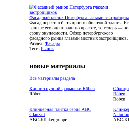
Фасадный рынок Петербурга глазами застройщик
Фасад перестал быть просто оболочкой здания. Е
раньше его оценивали по красоте, то теперь — по
сроку окупаемости. Обзор петербургского
фасадного рынка глазами местных застройщиков.
Раздел:
Фасады
Теги:
Рынок
новые материалы
Все материалы раздела
Кирпич ручной формовки Röben
Облицо
Röben
Röben
Röben
Клинкерная плитка серия ABC
Клинке
Glanzart
Naturto
ABC-Klinkergruppe
ABC-Kli