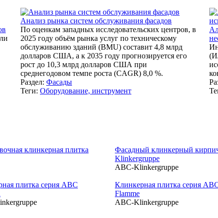
Анализ рынка систем обслуживания фасадов
ов
По оценкам западных исследовательских центров, в
Ал
сли
2025 году объём рынка услуг по техническому
не
обслуживанию зданий (BMU) составит 4,8 млрд
Ин
долларов США, а к 2035 году прогнозируется его
(И
рост до 10,3 млрд долларов США при
ис
среднегодовом темпе роста (CAGR) 8,0 %.
ко
Раздел:
Фасады
Ра
Теги:
Оборудование, инструмент
Те
вочная клинкерная плитка
Фасадный клинкерный кирпи
Klinkergruppe
ABC-Klinkergruppe
рная плитка серия ABC
Клинкерная плитка серия AB
n
Flamme
nkergruppe
ABC-Klinkergruppe