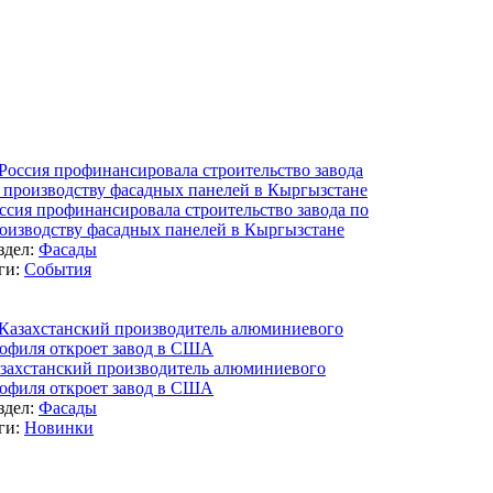
ссия профинансировала строительство завода по
оизводству фасадных панелей в Кыргызстане
здел:
Фасады
ги:
События
захстанский производитель алюминиевого
офиля откроет завод в США
здел:
Фасады
ги:
Новинки