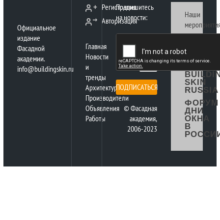
Регистрация
Подпишитесь
Наши
на новости:
Авторизация
мероприятия
Официальное
издание
ФАСАД
Главная
КОНГР
Фасадной
РОССИ
Новости
академии.
и
ФОРУМ
info@buildingskin.ru
BUILDI
тренды
SKIN
ПОДПИСАТЬСЯ
Архитектура
RUSSIA
Производители
ФОРУМ
Объявления
© Фасадная
ДНИ
Работы
академия,
ОКНА
В
2006-2023
РОССИ