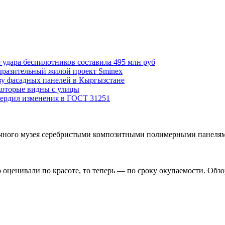
 удара беспилотников составила 495 млн руб
выразительный жилой проект Sminex
ву фасадных панелей в Кыргызстане
которые видны с улицы
вердил изменения в ГОСТ 31251
аучного музея серебристыми композитными полимерными панеля
о оценивали по красоте, то теперь — по сроку окупаемости. Обз