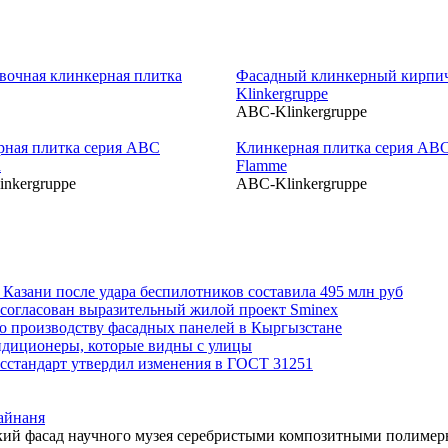
вочная клинкерная плитка
Фасадный клинкерный кирпи
Klinkergruppe
ABC-Klinkergruppe
рная плитка серия ABC
Клинкерная плитка серия AB
n
Flamme
nkergruppe
ABC-Klinkergruppe
Казани после удара беспилотников составила 495 млн руб
 согласован выразительный жилой проект Sminex
по производству фасадных панелей в Кыргызстане
ондиционеры, которые видны с улицы
сстандарт утвердил изменения в ГОСТ 31251
айнаня
ский фасад научного музея серебристыми композитными полиме