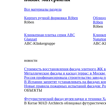
Все материалы раздела
Кирпич ручной формовки Röben
Облицо
Röben
Röben
Röben
Клинкерная плитка серия ABC
Клинке
Glanzart
Naturto
ABC-Klinkergruppe
ABC-Kli
новости
Стоимость восстановления фасада элитного ЖК в 
Металлические фасады и каскад террас: в Москве
Россия профинансировала строительство завода 
В Испании запретят устанавливать на фасадах к
Новые правила пожарных испытаний фасадов: Ро
ОБЪЕКТЫ
Футуристический фасад музея науки и техники Х
В Китае MAD Architects облицовал футуристиче