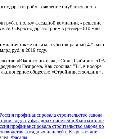
снодаргазстрой», заявление опубликовано в
н руб. в пользу фасадной компании, - решение
 к АО «Краснодаргазстрой» в размере 610 млн
 компания также показала убыток равный 475 млн
млрд руб. в 2019 году.
ительстве «Южного потока», «Силы Сибири». 51%
ядчиком Газпрома. Как сообщал ”Ъ“, в ноябре
е акционерное общество «Стройинвестхолдинг».
ссия профинансировала строительство завода по
оизводству фасадных панелей в Кыргызстане
здел:
Фасады