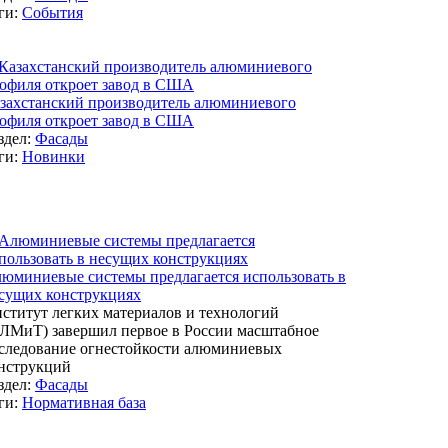
ги:
События
захстанский производитель алюминиевого
офиля откроет завод в США
здел:
Фасады
ги:
Новинки
юминиевые системы предлагается использовать в
сущих конструкциях
ститут легких материалов и технологий
ЛМиТ) завершил первое в России масштабное
следование огнестойкости алюминиевых
нструкций
здел:
Фасады
ги:
Нормативная база