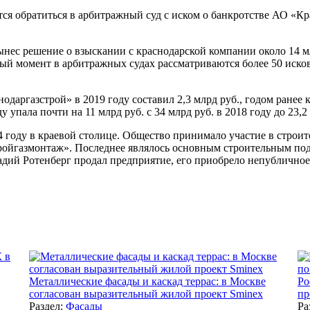
я обратиться в арбитражный суд с иском о банкротстве АО «Кра
нес решение о взыскании с краснодарской компании около 14 мл
ый момент в арбитражных судах рассматриваются более 50 исков
одаргазстрой» в 2019 году составил 2,3 млрд руб., годом ранее
упала почти на 11 млрд руб. с 34 млрд руб. в 2018 году до 23,2 
4 году в краевой столице. Общество принимало участие в стро
йгазмонтаж». Последнее являлось основным строительным подр
дий Ротенберг продал предприятие, его приобрело непублично
Металлические фасады и каскад террас: в Москве
Ро
согласован выразительный жилой проект Sminex
пр
Раздел:
Фасады
Ра