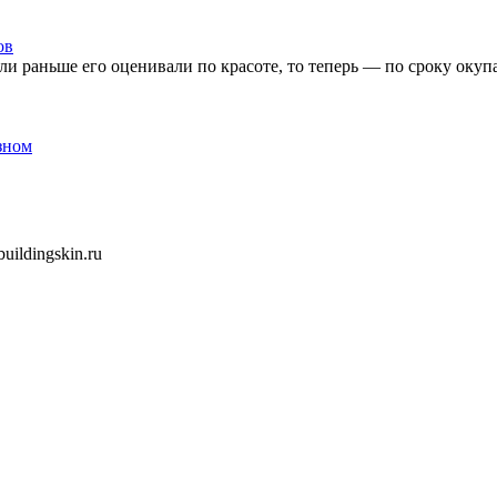
ов
ли раньше его оценивали по красоте, то теперь — по сроку оку
зном
ildingskin.ru