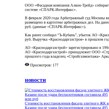
ООО «Фасадная компания Алкон-Трейд» собираетс
системе «СПАРК-Интерфакс».
В феврале 2020 года Арбитражный суд Москвы вы
размещено в картотеке арбитражных дел. На данн
руб. (данные «СПАРК-Интерфакс»).
Как ранее сообщал “Ъ-Кубань”, убыток АО «Красн
руб. Выручка «Краснодаргазстроя» в прошлом году 
АО «Краснодаргазстрой» зарегистрировано в 199
АО «Краснодаргазстрой» принадлежит ООО «Стро
прошлого года владелец «Стройгазмонтажа» Арка
Просмотров: 177
новости
Стоимость восстановления фасада элитного ЖК в
Казани после удара беспилотников составила 495