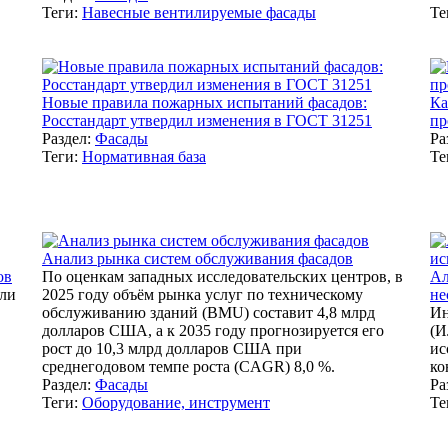
Теги:
Навесные вентилируемые фасады
Те
Новые правила пожарных испытаний фасадов:
Ка
Росстандарт утвердил изменения в ГОСТ 31251
пр
Раздел:
Фасады
Ра
Теги:
Нормативная база
Те
Анализ рынка систем обслуживания фасадов
ов
По оценкам западных исследовательских центров, в
Ал
сли
2025 году объём рынка услуг по техническому
не
обслуживанию зданий (BMU) составит 4,8 млрд
Ин
долларов США, а к 2035 году прогнозируется его
(И
рост до 10,3 млрд долларов США при
ис
среднегодовом темпе роста (CAGR) 8,0 %.
ко
Раздел:
Фасады
Ра
Теги:
Оборудование, инструмент
Те