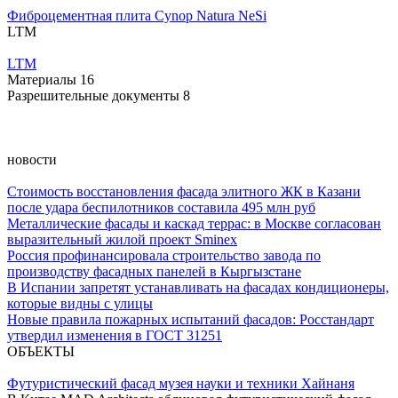
Фиброцементная плита Cynop Natura NeSi
LTM
LTM
Материалы
16
Разрешительные документы
8
новости
Стоимость восстановления фасада элитного ЖК в Казани
после удара беспилотников составила 495 млн руб
Металлические фасады и каскад террас: в Москве согласован
выразительный жилой проект Sminex
Россия профинансировала строительство завода по
производству фасадных панелей в Кыргызстане
В Испании запретят устанавливать на фасадах кондиционеры,
которые видны с улицы
Новые правила пожарных испытаний фасадов: Росстандарт
утвердил изменения в ГОСТ 31251
ОБЪЕКТЫ
Футуристический фасад музея науки и техники Хайнаня