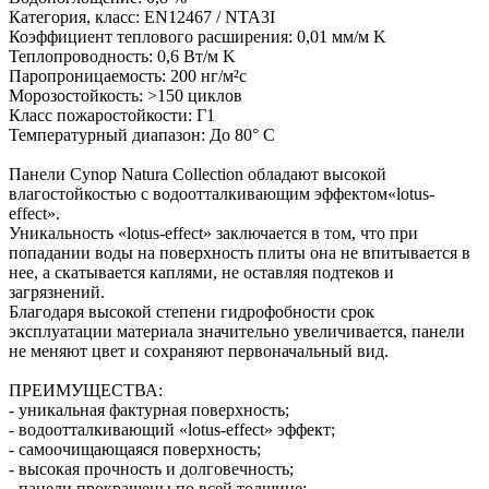
Категория, класс: EN12467 / NTA3I
Коэффициент теплового расширения: 0,01 мм/м K
Теплопроводность: 0,6 Вт/м K
Паропроницаемость: 200 нг/м²с
Морозостойкость: >150 циклов
Класс пожаростойкости: Г1
Температурный диапазон: До 80° C
Панели Cynop Natura Collection обладают высокой
влагостойкостью с водоотталкивающим эффектом«lotus-
effect».
Уникальность «lotus-effect» заключается в том, что при
попадании воды на поверхность плиты она не впитывается в
нее, а скатывается каплями, не оставляя подтеков и
загрязнений.
Благодаря высокой степени гидрофобности срок
эксплуатации материала значительно увеличивается, панели
не меняют цвет и сохраняют первоначальный вид.
ПРЕИМУЩЕСТВА:
- уникальная фактурная поверхность;
- водоотталкивающий «lotus-effect» эффект;
- самоочищающаяся поверхность;
- высокая прочность и долговечность;
- панели прокрашены по всей толщине;