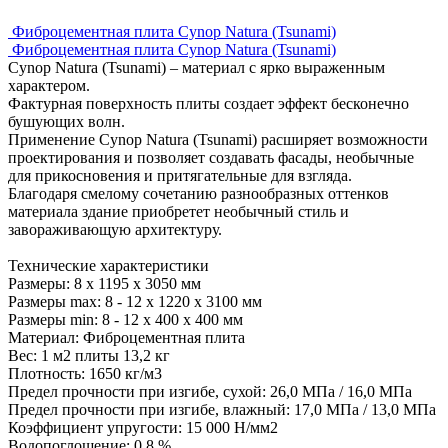
Фиброцементная плита Cynop Natura (Tsunami)
Фиброцементная плита Cynop Natura (Tsunami)
Cynop Natura (Tsunami) – материал с ярко выраженным
характером.
Фактурная поверхность плиты создает эффект бесконечно
бушующих волн.
Применение Cynop Natura (Tsunami) расширяет возможности
проектирования и позволяет создавать фасады, необычные
для прикосновения и притягательные для взгляда.
Благодаря смелому сочетанию разнообразных оттенков
материала здание приобретет необычный стиль и
завораживающую архитектуру.
Технические характеристики
Размеры: 8 х 1195 х 3050 мм
Размеры max: 8 - 12 х 1220 х 3100 мм
Размеры min: 8 - 12 х 400 х 400 мм
Материал: Фиброцементная плита
Вес: 1 м2 плиты 13,2 кг
Плотность: 1650 кг/м3
Предел прочности при изгибе, сухой: 26,0 МПа / 16,0 МПа
Предел прочности при изгибе, влажный: 17,0 МПа / 13,0 МПа
Коэффициент упругости: 15 000 Н/мм2
Водопоглощение: 0,8 %