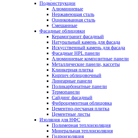
Подконструкции
Алюминиевые
Нержавеющая сталь
Оцинкованная сталь
Смешанные
Фасадные облицовки
Керамогранит фасадный
Натуральный камень для фасада
Искусственный камень для фасада
Фасадные HPL панели
Алюминиевые композитные панели
Металлические панели, кассеты
Клинкерная плитка
Кирпич облицовочный
Линеарные панели
Поликарбонатные панели
Термопанели
Сайдинг фасадный
Фиброцементная облицовка
Цементно-песчаная плитка
Цементные листы
Изоляция для НФС
Полимерная теплоизоляция
Минеральная теплоизоляция
Гидроизоляция