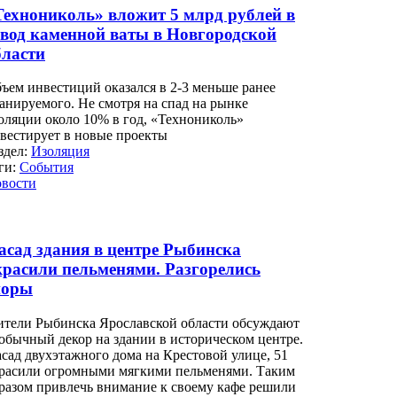
Технониколь» вложит 5 млрд рублей в
авод каменной ваты в Новгородской
бласти
ъем инвестиций оказался в 2-3 меньше ранее
анируемого. Не смотря на спад на рынке
оляции около 10% в год, «Технониколь»
вестирует в новые проекты
здел:
Изоляция
ги:
События
вости
асад здания в центре Рыбинска
красили пельменями. Разгорелись
поры
тели Рыбинска Ярославской области обсуждают
обычный декор на здании в историческом центре.
сад двухэтажного дома на Крестовой улице, 51
расили огромными мягкими пельменями. Таким
разом привлечь внимание к своему кафе решили