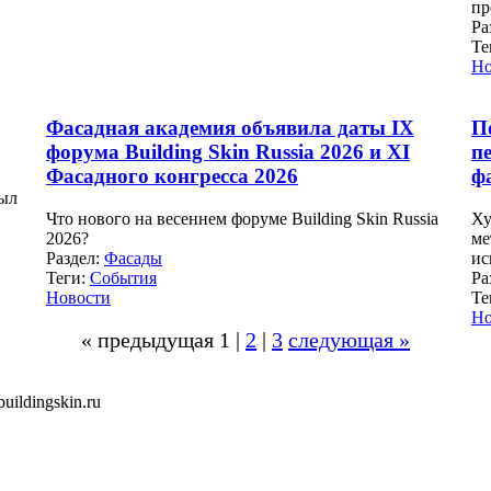
пр
Ра
Те
Но
Фасадная академия объявила даты IX
П
форума Building Skin Russia 2026 и XI
п
Фасадного конгресса 2026
ф
был
Что нового на весеннем форуме Building Skin Russia
Ху
2026?
ме
Раздел:
Фасады
ис
Теги:
События
Ра
Новости
Те
Но
« предыдущая 1 |
2
|
3
следующая »
ildingskin.ru