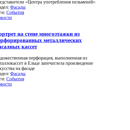
едставители «Центра употребления пельменей»
здел:
Фасады
ги:
События
вости
ортрет на стене многоэтажки из
ерфорированных металлических
асадных кассет
дожественная перфорация, выполненная из
таллокассет в Ельце запечатлела произведение
кусства на фасаде
здел:
Фасады
ги:
События
вости