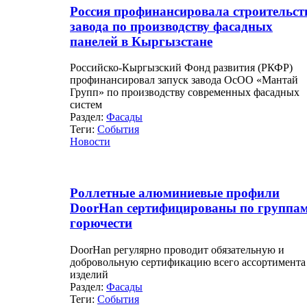
Россия профинансировала строительст
завода по производству фасадных
панелей в Кыргызстане
Российско-Кыргызский Фонд развития (РКФР)
профинансировал запуск завода ОсОО «Мантай
Групп» по производству современных фасадных
систем
Раздел:
Фасады
Теги:
События
Новости
Роллетные алюминиевые профили
DoorHan сертифицированы по группа
горючести
DoorHan регулярно проводит обязательную и
добровольную сертификацию всего ассортимента
изделий
Раздел:
Фасады
Теги:
События