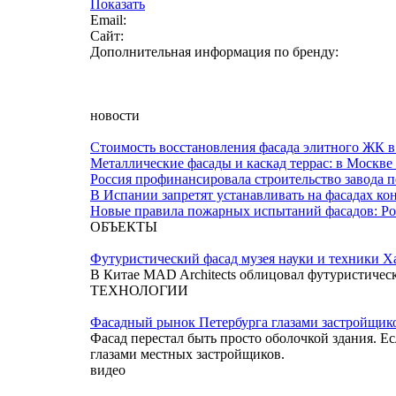
Показать
Email:
Сайт:
Дополнительная информация по бренду:
новости
Стоимость восстановления фасада элитного ЖК в 
Металлические фасады и каскад террас: в Москве
Россия профинансировала строительство завода 
В Испании запретят устанавливать на фасадах к
Новые правила пожарных испытаний фасадов: Ро
ОБЪЕКТЫ
Футуристический фасад музея науки и техники Х
В Китае MAD Architects облицовал футуристиче
ТЕХНОЛОГИИ
Фасадный рынок Петербурга глазами застройщик
Фасад перестал быть просто оболочкой здания. Ес
глазами местных застройщиков.
видео