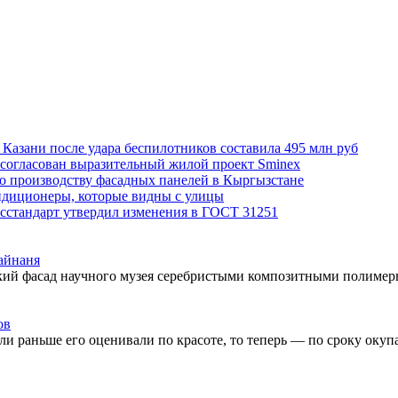
Казани после удара беспилотников составила 495 млн руб
 согласован выразительный жилой проект Sminex
по производству фасадных панелей в Кыргызстане
ондиционеры, которые видны с улицы
сстандарт утвердил изменения в ГОСТ 31251
айнаня
ский фасад научного музея серебристыми композитными полиме
ов
ли раньше его оценивали по красоте, то теперь — по сроку оку