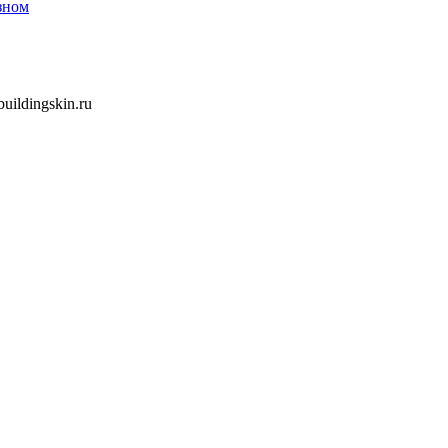
зном
ildingskin.ru