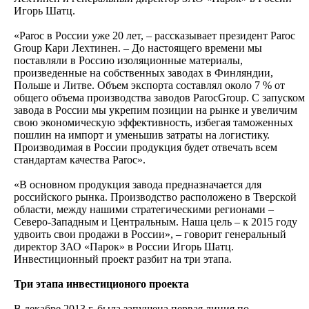
Игорь Шатц.
«Paroc в России уже 20 лет, – рассказывает президент Paroc
Group Кари Лехтинен. – До настоящего времени мы
поставляли в Россию изоляционные материалы,
произведенные на собственных заводах в Финляндии,
Польше и Литве. Объем экспорта составлял около 7 % от
общего объема производства заводов ParocGroup. С запуском
завода в России мы укрепим позиции на рынке и увеличим
свою экономическую эффективность, избегая таможенных
пошлин на импорт и уменьшив затраты на логистику.
Производимая в России продукция будет отвечать всем
стандартам качества Paroc».
«В основном продукция завода предназначается для
российского рынка. Производство расположено в Тверской
области, между нашими стратегическими регионами –
Северо-Западным и Центральным. Наша цель – к 2015 году
удвоить свои продажи в России», – говорит генеральный
директор ЗАО «Парок» в России Игорь Шатц.
Инвестиционный проект разбит на три этапа.
Три этапа инвестиционого проекта
В декабре 2013 г. была запущена первая линия по