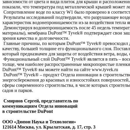
зависимости от цвета и вида плиток для крыши и расположен
показали, что температура под металлической крышей может ле
Сопротивление воде по классу W1 было проверено в соответст
Результаты исследований подтвердили, что разрушающее возде
характеристик водонепроницаемости из-за воздействия тепла я
Демонстрируя водонепроницаемость после 45 недель температу
материалы), мембрана DuPont™ Tyvek® подтверждает свои защи
зрения качества и долговечности.
Главные причины, по которым DuPont™ Tyvek® превосходил др
качеству, большей толщине его функционального слоя. Поста
который предназначен для защиты от воздействия ветра, воды,
Функциональный слой DuPont™ Tyvek® является в пять – восе
толще, чем наиболее распространенные микропористые пленки
DuPont™ Tyvek® вы можете найти на сайте www.tyvek.ru
DuPont™ Tyvek® – продукт Отдела инновации в строительстве
энергосбережения до красивых и износостойких поверхностей, 
сферы современного строительства, в числе которых строительс
садов и парков.
Смирнов Сергей, представитель по
коммуникациям Отдела инноваций
в строительстве DuPont
ООО «Дюпон Наука и Технологии»
121614 Москва, ул. Крылатская, д. 17, стр. 3