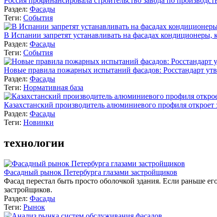
Россия профинансировала строительство завода по производст
Раздел:
Фасады
Теги:
События
В Испании запретят устанавливать на фасадах кондиционеры, 
Раздел:
Фасады
Теги:
События
Новые правила пожарных испытаний фасадов: Росстандарт ут
Раздел:
Фасады
Теги:
Нормативная база
Казахстанский производитель алюминиевого профиля откроет
Раздел:
Фасады
Теги:
Новинки
технологии
Фасадный рынок Петербурга глазами застройщиков
Фасад перестал быть просто оболочкой здания. Если раньше ег
застройщиков.
Раздел:
Фасады
Теги:
Рынок