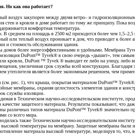
я. Но как она работает?
ый воздух закупорен между двумя ветро– и гидроизоляционными
я стен и кровли в доме работает по тому же принципу. Пока во
ддерживается комфортная температура.
 В среднем на площадь в 2500 м2 приходится более чем 1,5–2,5 к
ный или теплый воздух проникает в дом, что приводит к более
гии и стоимость обслуживания здания.
 домов более энергоэффективными и удобными. Мембрана Tyvek®
роизоляция DuPont™ Tyvek® в свою очередь «дышит», тем самым
 или кровли, DuPont ™ Tyvek ® выводит ее либо на улицу, либо в
ещения, увеличивая срок службы всей конструкции. Благодаря 
ием утеплителя является более экономным решением, чем примен
и (см. рис. 1), что крыша, покрытая материалом DuPont™ Tyvek
ойные мембраны, охраняя целостность элементов здания и конс
рок службы изоляции.
имая в Техническом научно-исследовательском институте, про
в качестве защитного материала. Результаты показывают, что да
ны различных типов материала DuPont™ Tyvek® значительно пр
ми со всего мира.
одилась также Техническим научно-исследовательским институ
 высокой температуры на мембрану. Защитные мембраны были на
ротивление материала высокой температуре, моделируя то, что,