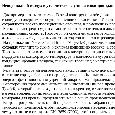
Неподвижный воздух в утеплителе – лучшая изоляция здани
Для примера возьмем термос. В этой конструкции обездвиженн
изолирует содержимое сосуда от внешних воздействий. Изоляци
сохраняются все его изоляционные свойства, в помещениях по
К сожалению, редко удается смонтировать утеплитель идеально.
изоляционных свойств. Поэтому при самом легком ветре холод
а это в свою очередь увеличивает расход топлива, электроэнер
На протяжении более 35 лет DuPont™ Tyvek® делает миллионы
сохраняя утеплитель сухим, исключая конвекцию воздуха. Па
То есть, если влага все-таки скопилась внутри изоляции стены
поддерживая комфортную температуру и влажность внутри пом
кондиционирования воздуха, так как контроль над выветриван
толщины.
Результаты тестов на длительность эксплуатации ясно показал
в течение гораздо большего периода, нежели обычные многосл
энергоэффективность и внутренний микроклимат, продлевая с
Всесторонняя программа испытаний инноваций DuPont, провод
Tyvek®, который превосходит своих конкурентов, в частности 
нагрева водонепроницаемость и воздухопроницаемость мембра
мембраны для кровли, представленные на рынке производителя
Вторая программа испытаний на долговечность мембраны пров
технологии полимера), чтобы продемонстрировать воздействие
чем указанные в стандарте EN13859 (70°C), чтобы оценить соп