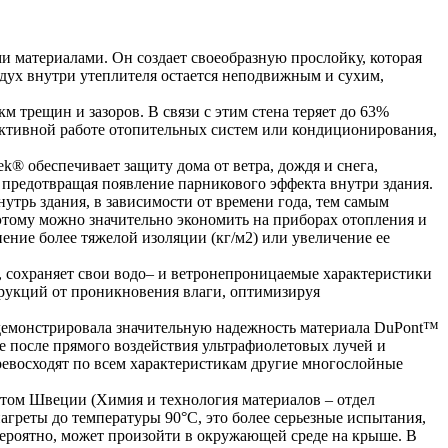
 материалами. Он создает своеобразную прослойку, которая
здух внутри утеплителя остается неподвижным и сухим,
м трещин и зазоров. В связи с этим стена теряет до 63%
 активной работе отопительных систем или кондиционирования,
 обеспечивает защиту дома от ветра, дождя и снега,
 предотвращая появление парникового эффекта внутри здания.
нутрь здания, в зависимости от времени года, тем самым
этому можно значительно экономить на приборах отопления и
ение более тяжелой изоляции (кг/м2) или увеличение ее
®, сохраняет свои водо– и ветронепроницаемые характеристики
трукций от проникновения влаги, оптимизируя
демонстрировала значительную надежность материала DuPont™
же после прямого воздействия ультрафиолетовых лучей и
евосходят по всем характеристикам другие многослойные
том Швеции (Химия и технология материалов – отдел
греты до температуры 90°C, это более серьезные испытания,
 вероятно, может произойти в окружающей среде на крыше. В