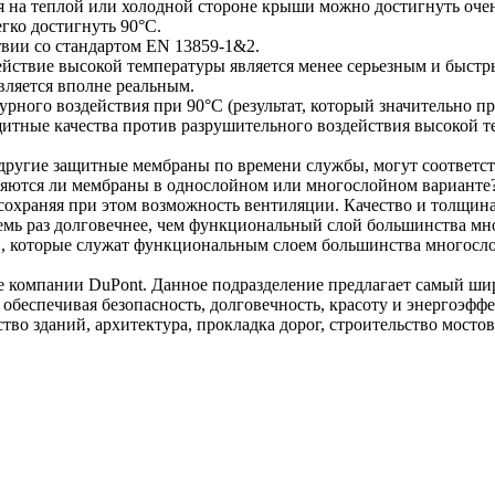
ия на теплой или холодной стороне крыши можно достигнуть оче
гко достигнуть 90°C.
вии со стандартом EN 13859-1&2.
йствие высокой температуры является менее серьезным и быстр
вляется вполне реальным.
рного воздействия при 90°C (результат, который значительно 
тные качества против разрушительного воздействия высокой те
угие защитные мембраны по времени службы, могут соответств
вляются ли мембраны в однослойном или многослойном варианте
 сохраняя при этом возможность вентиляции. Качество и толщина
мь раз долговечнее, чем функциональный слой большинства мно
, которые служат функциональным слоем большинства многосло
 компании DuPont. Данное подразделение предлагает самый ши
обеспечивая безопасность, долговечность, красоту и энергоэфф
тво зданий, архитектура, прокладка дорог, строительство мосто