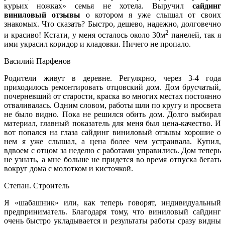
курьих ножках» семья не хотела. Выручил
сайдинг
виниловый отзывы
о котором я уже слышал от своих
знакомых. Что сказать? Быстро, дешево, надежно, долговечно
2
и красиво! Кстати, у меня осталось около 30м
панелей, так я
ими украсил коридор и кладовки. Ничего не пропало.
Василий Парфенов
Родители живут в деревне. Регулярно, через 3-4 года
приходилось ремонтировать отцовский дом. Дом брусчатый,
почерневший от старости, краска во многих местах постоянно
отваливалась. Одним словом, работы шли по кругу и просвета
не было видно. Пока не решился обить дом. Долго выбирал
материал, главный показатель для меня был цена-качество. И
вот попался на глаза сайдинг виниловый отзывы хорошие о
нем я уже слышал, а цена более чем устраивала. Купил,
вдвоем с отцом за неделю с работами управились. Дом теперь
не узнать, а мне больше не придется во время отпуска бегать
вокруг дома с молотком и кисточкой.
Степан. Строитель
Я «шабашник» или, как теперь говорят, индивидуальный
предприниматель. Благодаря тому, что виниловый сайдинг
очень быстро укладывается и результаты работы сразу видны