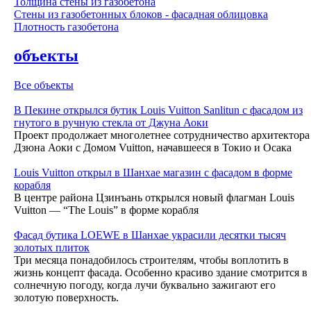
Толщина стены из газобетона
Стены из газобетонных блоков - фасадная облицовка
Плотность газобетона
объекты
Все объекты
В Пекине открылся бутик Louis Vuitton Sanlitun с фасадом из
гнутого в ручную стекла от Джуна Аоки
Проект продолжает многолетнее сотрудничество архитектора
Дзюна Аоки с Домом Vuitton, начавшееся в Токио и Осака
Louis Vuitton открыл в Шанхае магазин с фасадом в форме
корабля
В центре района Цзинъань открылся новый флагман Louis
Vuitton — “The Louis” в форме корабля
Фасад бутика LOEWE в Шанхае украсили десятки тысяч
золотых плиток
Три месяца понадобилось строителям, чтобы воплотить в
жизнь концепт фасада. Особенно красиво здание смотрится в
солнечную погоду, когда лучи буквально зажигают его
золотую поверхность.