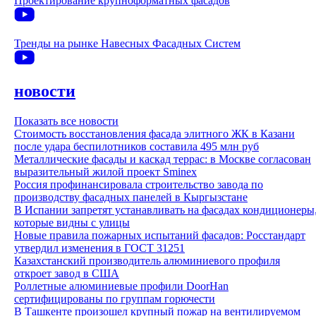
Проектирование крупноформатных фасадов
Тренды на рынке Навесных Фасадных Систем
новости
Показать все новости
Стоимость восстановления фасада элитного ЖК в Казани
после удара беспилотников составила 495 млн руб
Металлические фасады и каскад террас: в Москве согласован
выразительный жилой проект Sminex
Россия профинансировала строительство завода по
производству фасадных панелей в Кыргызстане
В Испании запретят устанавливать на фасадах кондиционеры
которые видны с улицы
Новые правила пожарных испытаний фасадов: Росстандарт
утвердил изменения в ГОСТ 31251
Казахстанский производитель алюминиевого профиля
откроет завод в США
Роллетные алюминиевые профили DoorHan
сертифицированы по группам горючести
В Ташкенте произошел крупный пожар на вентилируемом