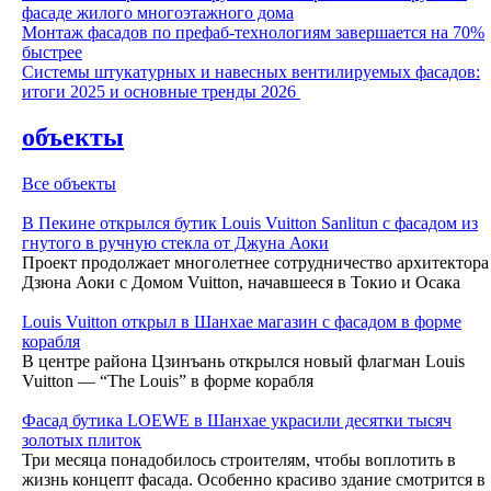
фасаде жилого многоэтажного дома
Монтаж фасадов по префаб-технологиям завершается на 70%
быстрее
Системы штукатурных и навесных вентилируемых фасадов:
итоги 2025 и основные тренды 2026
объекты
Все объекты
В Пекине открылся бутик Louis Vuitton Sanlitun с фасадом из
гнутого в ручную стекла от Джуна Аоки
Проект продолжает многолетнее сотрудничество архитектора
Дзюна Аоки с Домом Vuitton, начавшееся в Токио и Осака
Louis Vuitton открыл в Шанхае магазин с фасадом в форме
корабля
В центре района Цзинъань открылся новый флагман Louis
Vuitton — “The Louis” в форме корабля
Фасад бутика LOEWE в Шанхае украсили десятки тысяч
золотых плиток
Три месяца понадобилось строителям, чтобы воплотить в
жизнь концепт фасада. Особенно красиво здание смотрится в