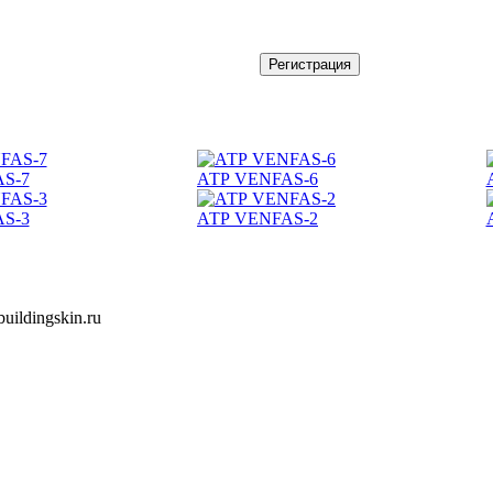
Регистрация
S-7
АТР VENFAS-6
S-3
АТР VENFAS-2
ildingskin.ru