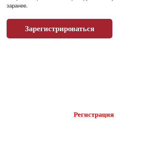
заранее.
Зарегистрироваться
Фасадная неделя
21-24 сентября,
Москва, Golden
Ring Hotel*****
Регистрация