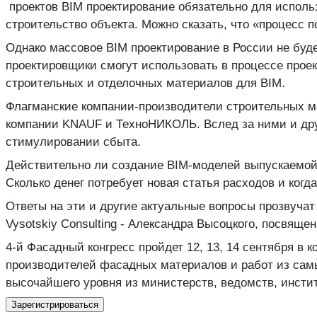
проектов BIM проектирование обязательно для использ
строительство объекта. Можно сказать, что «процесс 
Однако массовое BIM проектирование в России не буд
проектировщики смогут использовать в процессе прое
строительных и отделочных материалов для BIM.
Флагманские компании-производители строительных ма
компании KNAUF и ТехноНИКОЛЬ. Вслед за ними и дру
стимулировании сбыта.
Действительно ли создание BIM-моделей выпускаемой
Сколько денег потребует новая статья расходов и ког
Ответы на эти и другие актуальные вопросы прозвучат 
Vysotskiy Consulting - Александра Высоцкого, посвя
4-й Фасадный конгресс пройдет 12, 13, 14 сентября в 
производителей фасадных материалов и работ из самы
высочайшего уровня из министерств, ведомств, инсти
Зарегистрироваться