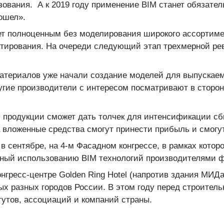
ования. А к 2019 году применение BIM станет обязате
пошел».
ет полноценным без моделирования широкого ассортиме
ктирования. На очереди следующий этап трехмерной ре
териалов уже начали создание моделей для выпускаемо
гие производители с интересом посматривают в сторон
 продукции сможет дать толчек для интенсификации сб
да вложенные средства смогут принести прибыль и смогу
в сентябре, на 4-м Фасадном конгрессе, в рамках котор
щенный использованию BIM технологий производителями 
конгресс-центре Golden Ring Hotel (напротив здания МИ
х разных городов России. В этом году перед строитель
тутов, ассоциаций и компаний страны.