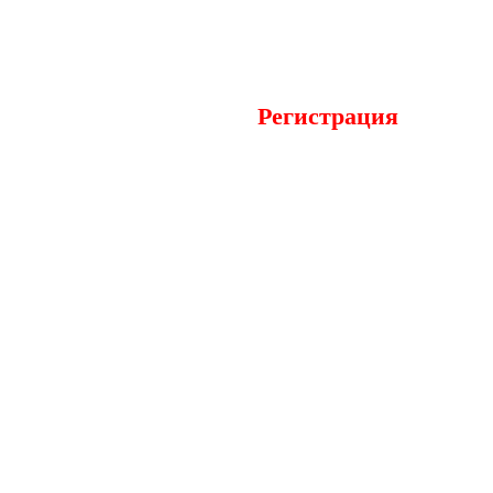
Фасадная неделя
21-24 сентября,
Москва, Golden
Ring Hotel*****
Регистрация
Скачать
буклет
конгресса
(PDF)