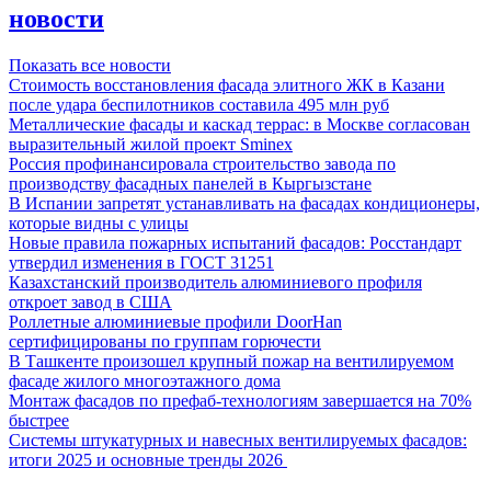
новости
Показать все новости
Стоимость восстановления фасада элитного ЖК в Казани
после удара беспилотников составила 495 млн руб
Металлические фасады и каскад террас: в Москве согласован
выразительный жилой проект Sminex
Россия профинансировала строительство завода по
производству фасадных панелей в Кыргызстане
В Испании запретят устанавливать на фасадах кондиционеры,
которые видны с улицы
Новые правила пожарных испытаний фасадов: Росстандарт
утвердил изменения в ГОСТ 31251
Казахстанский производитель алюминиевого профиля
откроет завод в США
Роллетные алюминиевые профили DoorHan
сертифицированы по группам горючести
В Ташкенте произошел крупный пожар на вентилируемом
фасаде жилого многоэтажного дома
Монтаж фасадов по префаб-технологиям завершается на 70%
быстрее
Системы штукатурных и навесных вентилируемых фасадов:
итоги 2025 и основные тренды 2026