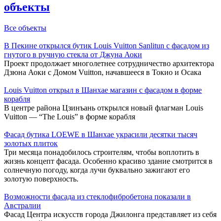
объекты
Все объекты
В Пекине открылся бутик Louis Vuitton Sanlitun с фасадом из
гнутого в ручную стекла от Джуна Аоки
Проект продолжает многолетнее сотрудничество архитектора
Дзюна Аоки с Домом Vuitton, начавшееся в Токио и Осака
Louis Vuitton открыл в Шанхае магазин с фасадом в форме
корабля
В центре района Цзинъань открылся новый флагман Louis
Vuitton — “The Louis” в форме корабля
Фасад бутика LOEWE в Шанхае украсили десятки тысяч
золотых плиток
Три месяца понадобилось строителям, чтобы воплотить в
жизнь концепт фасада. Особенно красиво здание смотрится в
солнечную погоду, когда лучи буквально зажигают его
золотую поверхность.
Возможности фасада из стеклофибробетона показали в
Австралии
Фасад Центра искусств города Джилонга представляет из себя