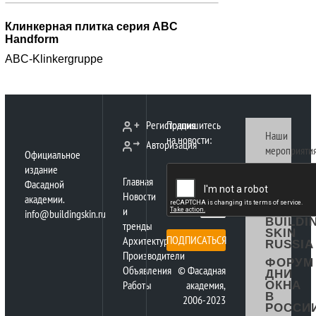
Клинкерная плитка серия ABC
Handform
ABC-Klinkergruppe
Регистрация
Подпишитесь
Наши
на новости:
Авторизация
мероприятия
Официальное
издание
ФАСАД
Главная
КОНГР
Фасадной
РОССИ
Новости
академии.
и
ФОРУМ
info@buildingskin.ru
BUILDI
тренды
SKIN
ПОДПИСАТЬСЯ
Архитектура
RUSSIA
Производители
ФОРУМ
Объявления
© Фасадная
ДНИ
Работы
академия,
ОКНА
В
2006-2023
РОССИ