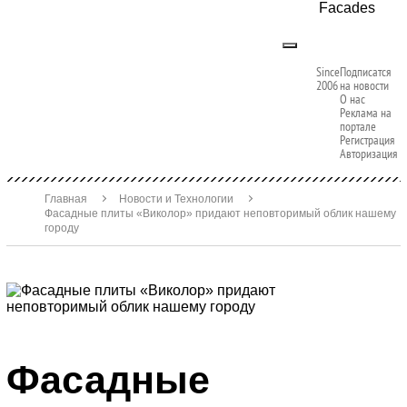
Facades
Since
Подписатся
2006
на новости
О нас
Реклама на
портале
Регистрация
Авторизация
Главная
Новости и Технологии
Фасадные плиты «Виколор» придают неповторимый облик нашему
городу
Фасадные