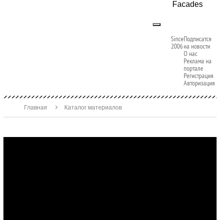
Facades
Since
Подписатся
2006
на новости
О нас
Реклама на
портале
Регистрация
Авторизация
Главная
Каталог материалов