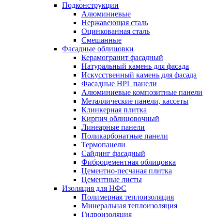
Подконструкции
Алюминиевые
Нержавеющая сталь
Оцинкованная сталь
Смешанные
Фасадные облицовки
Керамогранит фасадный
Натуральный камень для фасада
Искусственный камень для фасада
Фасадные HPL панели
Алюминиевые композитные панели
Металлические панели, кассеты
Клинкерная плитка
Кирпич облицовочный
Линеарные панели
Поликарбонатные панели
Термопанели
Сайдинг фасадный
Фиброцементная облицовка
Цементно-песчаная плитка
Цементные листы
Изоляция для НФС
Полимерная теплоизоляция
Минеральная теплоизоляция
Гидроизоляция