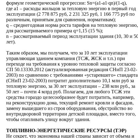
формуле геометрической прогрессии: Sn=(a1-a1∙qn)/(1-q),
где a1 – расходы жильцов за тепловую энергию в первый год
эксплуатации (2 778 875 руб, 2 231 325 руб, 1 166 775 руб по
различным, принятым для сравнения, нормативам);
q – среднегодовая норма роста тарифов на тепловую энергию,
для рассматриваемого примера q=1,15 (15 %);
n – рассматриваемый период эксплуатации здания (10, 30 и 5
лет).
Таким образом, мы получаем, что за 10 лет эксплуатации
управляющая зданием компания (ТСЖ, ЖСК и т.п.) при
переходе на требования к уровню тепловой защиты согласно
СП 50.13330.2012 (актуализированная редакция СНиП 23-02-
2003) по сравнению с требованиями «устаревшего» стандарта
(СНиП 23-02-2003) потратит дополнительно 10,1 млн руб за
тепловую энергию, за 30 лет эксплуатации – 238 млн руб., за
50 лет – почти 4 млрд руб. Полагаем, для любого ТСЖ эти
средства гораздо целесообразнее будет потратить, например,
на реконструкцию дома, текущий ремонт кровли и фасадов,
замену вышедшего из строя оборудования, обустройство во
внутридворовой территории детской площадки, вместо того,
чтобы отапливать улицу вокруг здания.
ТОПЛИВНО-ЭНЕРГЕТИЧЕСКИЕ РЕСУРСЫ (ТЭР)
Не секрет, что экономика нашей страны зависит от объема и