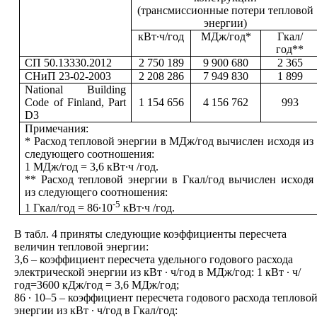
(трансмиссионные потери тепловой
энергии)
кВт∙ч/год
МДж/год*
Гкал/
год**
СП 50.13330.2012
2 750 189
9 900 680
2 365
СНиП 23-02-2003
2 208 286
7 949 830
1 899
National Building
Code of Finland, Part
1 154 656
4 156 762
993
D3
Примечания:
* Расход тепловой энергии в МДж/год вычислен исходя из
следующего соотношения:
1 МДж/год = 3,6 кВт∙ч /год.
** Расход тепловой энергии в Гкал/год вычислен исходя
из следующего соотношения:
-5
1 Гкал/год = 86∙10
кВт∙ч /год.
В табл. 4 приняты следующие коэффициенты пересчета
величин тепловой энергии:
3,6 – коэффициент пересчета удельного годового расхода
электрической энергии из кВт ∙ ч/год в МДж/год: 1 кВт ∙ ч/
год=3600 кДж/год = 3,6 МДж/год;
86 ∙ 10–5 – коэффициент пересчета годового расхода теплово
энергии из кВт ∙ ч/год в Гкал/год: