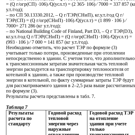
= (Q г/огр(СП) ∙106) ⁄Q(усл.т) = (2 365∙ 106) ⁄ 7000 = 337 857 (к
у.т./год);
– по СП 50.13330.2012, – Q г/ТЭР(СНиП), кг.у.т./год Q г/
ТЭР(СП) = (Q г/огр(СНиП) ∙106) ⁄Q(усл.т) = (1 899 ∙ 106 ) ⁄
7000= 271 286 (кг у.т./год);
– по National Building Code of Finland, Part D3, – Q г ТЭР(D3),
кг.у.т./год Q г/ТЭР(СНиП) = (Q г/огр(СНиП) ∙106) ⁄Q(усл.т) =
(993 ∙ 106 ) ⁄ 7 000 = 141 857 (кг у.т./год).
Необходимо отметить, что расчет ТЭР по формуле (3)
учитывает только потери, произведенные при отоплении
непосредственно в здании. С учетом того, что дополнительно
к трансмиссионным затратам значительная часть тепловой
энергии расходуется на транспортировку теплоносителя от
котельной к зданию, а также при производстве тепловой
энергии в котельной, по факту суммарные затраты ТЭР будут
для рассматриваемого здания в 2–2,5 раза выше рассчитанны
по формуле (3).
Результаты расчета представлены в табл. 7.
Таблица 7
Результаты
Годовой расход
Годовой расход ТЭР
расчета по
тепловой
на отопление
стандарту
энергии через
здания при учете
наружные
только
ограждающие
трансмиссионных