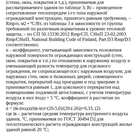
(стены, окна, покрытия и т.д.), принимаемая для
рассматриваемого здания по таблице 3; Ri – приведенное
сопротивление теплопередаче i-го типа наружной
ограждающей конструкции, принятого равным требуемому, –
Rmp/o, м2 • ºС/Вт, из таблицы 3 в зависимости от группы
требований по различным нормативам к уровню тепловой
защиты, – по СП 50.13330.2012 Rmp/СП, СНиП 23-02-2003
Rmp/СНиП, National Building Code of Finland, Part D3 Rmp/D3
соответственно;
n – коэффициент, учитывающий зависимость положения
наружной поверхности ограждающих конструкций (стен,
окон, покрытия и т.п.) по отношению к наружному воздуху и
уменьшающий разность температур для отдельного
ограждения, не соприкасающегося с наружным воздухом; для
наружных стен, окон и балконных дверей, совмещенного
покрытия, перекрытий над проездами и под эркерами n
принимается равным 1, для цокольного перекрытия над
помещениями подземной автостоянки, с учетом температуры
воздуха в них tподз = 5 °С, коэффициент n рассчитан по
формуле:
n = (tв-tподз)/(tв-tн)=(20-5,0)/(20-(-26))=0,33, (2)
где tв – расчетная средняя температура внутреннего воздуха
здания, °С, принимаемая по ГОСТ 30494 [5] для
теплотехнического расчета ограждающих конструкций жилы
зданий равной 20 °С;