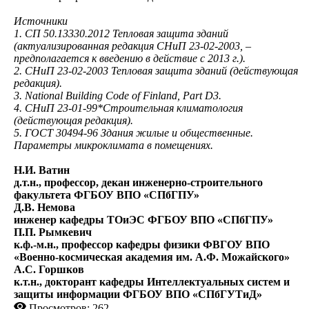
Источники
1. СП 50.13330.2012 Тепловая защита зданий
(актуализированная редакция СНиП 23-02-2003, –
предполагается к введению в действие с 2013 г.).
2. СНиП 23-02-2003 Тепловая защита зданий (действующая
редакция).
3. National Building Code of Finland, Part D3.
4. СНиП 23-01-99*Строительная климатология
(действующая редакция).
5. ГОСТ 30494-96 Здания жилые и общественные.
Параметры микроклимата в помещениях.
Н.И. Ватин
д.т.н., профессор, декан инженерно-строительного
факультета ФГБОУ ВПО «СПбГПУ»
Д.В. Немова
инженер кафедры ТОиЭС ФГБОУ ВПО «СПбГПУ»
П.П. Рымкевич
к.ф.-м.н., профессор кафедры физики ФВГОУ ВПО
«Военно-космическая академия им. А.Ф. Можайского»
А.С. Горшков
к.т.н., докторант кафедры Интеллектуальных систем и
защиты информации ФГБОУ ВПО «СПбГУТиД»
Просмотров: 262