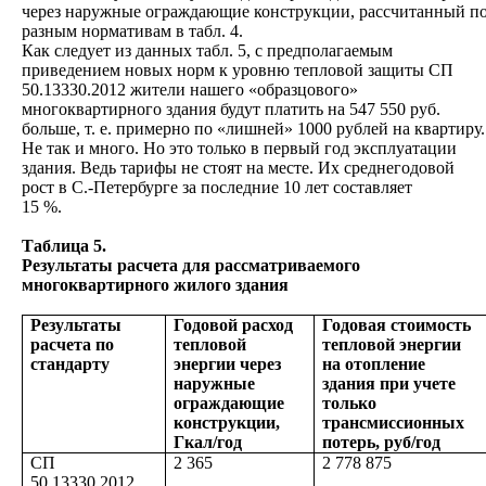
через наружные ограждающие конструкции, рассчитанный п
разным нормативам в табл. 4.
Как следует из данных табл. 5, с предполагаемым
приведением новых норм к уровню тепловой защиты СП
50.13330.2012 жители нашего «образцового»
многоквартирного здания будут платить на 547 550 руб.
больше, т. е. примерно по «лишней» 1000 рублей на квартиру.
Не так и много. Но это только в первый год эксплуатации
здания. Ведь тарифы не стоят на месте. Их среднегодовой
рост в С.-Петербурге за последние 10 лет составляет
15 %.
Таблица 5.
Результаты расчета для рассматриваемого
многоквартирного жилого здания
Результаты
Годовой расход
Годовая стоимость
расчета по
тепловой
тепловой энергии
стандарту
энергии через
на отопление
наружные
здания при учете
ограждающие
только
конструкции,
трансмиссионных
Гкал/год
потерь, руб/год
СП
2
365
2 778 875
50.13330.2012