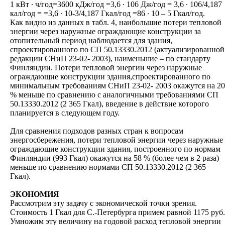
1 кВт ∙ ч/год=3600 кДж/год =3,6 ∙ 106 Дж/год = 3,6 ∙ 106/4,187
кал/год = =3,6 ∙ 10-3/4,187 Гкал/год =86 ∙ 10 – 5 Гкал/год.
Как видно из данных в табл. 4, наибольшие потери тепловой
энергии через наружные ограждающие конструкции за
отопительный период наблюдается для здания,
спроектированного по СП 50.13330.2012 (актуализированной
редакции СНиП 23-02- 2003), наименьшие – по стандарту
Финляндии. Потери тепловой энергии через наружные
ограждающие конструкции здания,спроектированного по
минимальным требованиям СНиП 23-02- 2003 окажутся на 20
% меньше по сравнению с аналогичными требованиями СП
50.13330.2012 (2 365 Гкал), введение в действие которого
планируется в следующем году.
Для сравнения подходов разных стран к вопросам
энергосбережения, потери тепловой энергии через наружные
ограждающие конструкции здания, построенного по нормам
Финляндии (993 Гкал) окажутся на 58 % (более чем в 2 раза)
меньше по сравнению нормами СП 50.13330.2012 (2 365
Гкал).
ЭКОНОМИЯ
Рассмотрим эту задачу с экономической точки зрения.
Стоимость 1 Гкал для С.-Петербурга примем равной 1175 руб.
Умножим эту величину на годовой расход тепловой энергии