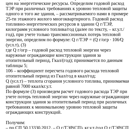
цен на энергетические ресурсы. Определим годовой расход
ТЭР при различных требованиях к уровню тепловой защиты
одного и того же здания, – рассматриваемого нами в примере
25-ти этажного жилого многоквартирного. Годовой расход
топливно-энергетических ресурсов в здании Q г/ТЭР,
килограмм условного топлива/год (далее по тексту, – кг.у.т./
год), при учете только трансмиссионных потерь тепловой
энергии, определим по формуле: Q г/ТЭР = (Q г/огр ∙ 106⁄Q
(усл.т), (3)
где Q г/огр – годовой расход тепловой энергии через
наружные ограждающие конструкции здания за
отопительный период, Гкал/(год); принимается по данным
таблицы 5;
106 – коэффициент пересчета годового расхода тепловой
отопительный период из Гкал/год в ккал/год;
Q (усл.т) – теплота сгорания условного топлива, принимаема
равной 7000 ккал/кг.у.т.
По формуле (3) произведем расчет годового расхода ТЭР при
учете потерь тепловой энергии через наружные ограждающи
конструкции здания за отопительный период при различных
требованиях к минимальному уровню тепловой защиты
ограждающих конструкций.
Получим:
– по СП 50.13330.2012, – Q г/ТЭР(СП), кг.у.т./год Q г/ТЭР(СП