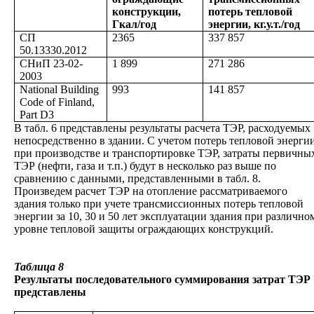
конструкции,
потерь тепловой
Гкал/год
энергии, кг.у.т./год
СП
2365
337 857
50.13330.2012
СНиП
23-02-
1 899
271 286
2003
National Building
993
141 857
Code of Finland,
Part D3
В табл. 6 представлены результаты расчета ТЭР, расходуемых
непосредственно в здании. С учетом потерь тепловой энерги
при производстве и транспортировке ТЭР, затраты первичны
ТЭР (нефти, газа и т.п.) будут в несколько раз выше по
сравнению с данными, представленными в табл. 8.
Произведем расчет ТЭР на отопление рассматриваемого
здания только при учете трансмиссионных потерь тепловой
энергии за 10, 30 и 50 лет эксплуатации здания при различно
уровне тепловой защиты ограждающих конструкций.
Таблица 8
Результаты последовательного суммирования затрат ТЭР
представлены