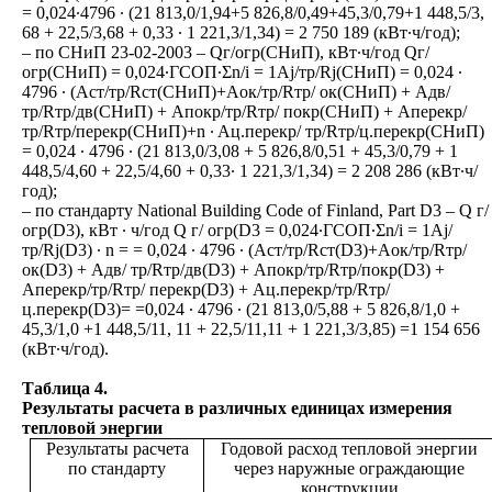
= 0,024∙4796 ∙ (21 813,0/1,94+5 826,8/0,49+45,3/0,79+1 448,5/3,
68 + 22,5/3,68 + 0,33 ∙ 1 221,3/1,34) = 2 750 189 (кВт∙ч/год);
– по СНиП 23-02-2003 – Qг/огр(СНиП), кВт∙ч/год Qг/
огр(СНиП) = 0,024∙ГСОП∙Σn/i = 1Aj/тр/Rj(СНиП) = 0,024 ∙
4796 ∙ (Aст/тр/Rст(СНиП)+Aок/тр/Rтр/ ок(СНиП) + Aдв/
тр/Rтр/дв(СНиП) + Aпокр/тр/Rтр/ покр(СНиП) + Aперекр/
тр/Rтр/перекр(СНиП)+n ∙ Aц.перекр/ тр/Rтр/ц.перекр(СНиП)
= 0,024 ∙ 4796 ∙ (21 813,0/3,08 + 5 826,8/0,51 + 45,3/0,79 + 1
448,5/4,60 + 22,5/4,60 + 0,33∙ 1 221,3/1,34) = 2 208 286 (кВт∙ч/
год);
– по стандарту National Building Code of Finland, Part D3 – Q г/
огр(D3), кВт ∙ ч/год Q г/ огр(D3 = 0,024∙ГСОП∙Σn/i = 1Aj/
тр/Rj(D3) ∙ n = = 0,024 ∙ 4796 ∙ (Aст/тр/Rст(D3)+Aок/тр/Rтр/
ок(D3) + Aдв/ тр/Rтр/дв(D3) + Aпокр/тр/Rтр/покр(D3) +
Aперекр/тр/Rтр/ перекр(D3) + Aц.перекр/тр/Rтр/
ц.перекр(D3)= =0,024 ∙ 4796 ∙ (21 813,0/5,88 + 5 826,8/1,0 +
45,3/1,0 +1 448,5/11, 11 + 22,5/11,11 + 1 221,3/3,85) =1 154 656
(кВт∙ч/год).
Таблица 4.
Результаты расчета в различных единицах измерения
тепловой энергии
Результаты расчета
Годовой расход тепловой энергии
по стандарту
через наружные ограждающие
конструкции