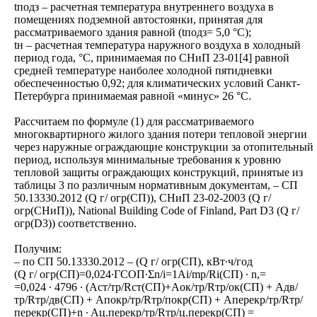
tподз – расчетная температура внутреннего воздуха в
помещениях подземной автостоянки, принятая для
рассматриваемого здания равной (tподз= 5,0 °С);
tн – расчетная температура наружного воздуха в холодный
период года, °С, принимаемая по СНиП 23-01[4] равной
средней температуре наиболее холодной пятидневки
обеспеченностью 0,92; для климатических условий Санкт-
Петербурга принимаемая равной «минус» 26 °С.
Рассчитаем по формуле (1) для рассматриваемого
многоквартирного жилого здания потери тепловой энергии
через наружные ограждающие конструкции за отопительный
период, используя минимальные требования к уровню
тепловой защиты ограждающих конструкций, принятые из
таблицы 3 по различным нормативным документам, – СП
50.13330.2012 (Q г/ огр(СП)), СНиП 23-02-2003 (Q г/
огр(СНиП)), National Building Code of Finland, Part D3 (Q г/
огр(D3)) соответственно.
Получим:
– по СП 50.13330.2012 – (Q г/ огр(СП), кВт∙ч/год
(Q г/ огр(СП)=0,024∙ГСОП∙Σn/i=1Ai/mp/Ri(СП) ∙ n,=
=0,024 ∙ 4796 ∙ (Aст/тр/Rст(СП)+Aок/тр/Rтр/ок(СП) + Aдв/
тр/Rтр/дв(СП) + Aпокр/тр/Rтр/покр(СП) + Aперекр/тр/Rтр/
перекр(СП)+n ∙ Aц.перекр/тр/Rтр/ц.перекр(СП) =