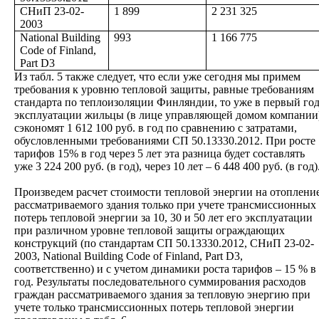
СНиП
23-02-
1 899
2 231 325
2003
National Building
993
1 166 775
Code of Finland,
Part D3
Из табл. 5 также следует, что если уже сегодня мы примем
требования к уровню тепловой защиты, равные требованиям
стандарта по теплоизоляции Финляндии, то уже в первый го
эксплуатации жильцы (в лице управляющей домом компании
сэкономят 1 612 100 руб. в год по сравнению с затратами,
обусловленными требованиями СП 50.13330.2012. При росте
тарифов 15% в год через 5 лет эта разница будет составлять
уже 3 224 200 руб. (в год), через 10 лет – 6 448 400 руб. (в год)
Произведем расчет стоимости тепловой энергии на отоплени
рассматриваемого здания только при учете трансмиссионных
потерь тепловой энергии за 10, 30 и 50 лет его эксплуатации
при различном уровне тепловой защиты ограждающих
конструкций (по стандартам СП 50.13330.2012, СНиП 23-02-
2003, National Building Code of Finland, Part D3,
соответственно) и с учетом динамики роста тарифов – 15 % в
год. Результаты последовательного суммирования расходов
граждан рассматриваемого здания за тепловую энергию при
учете только трансмиссионных потерь тепловой энергии