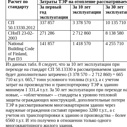
Расчет по
Затраты ТЭР на отопление рассматриваемог
стандарту
За первый
За 10 лет
За 30 лет
год
эксплуатации
эксплуата
эксплуатации
СП
337 857
3 378 570
10 135 710
50.13330.2012
СНиП 23-02-
271 286
2 712 860
8 138 580
2003
National
141
857
1 418
570
4 255
710
Building Code
of Finland,
Part D3
Из данных табл. 8 следует, что за 10 лет эксплуатации при
переходе на стандарт СП 50.13330 в рассматриваемом здании
будет дополнительно затрачено (3 378 570 – 2 712 860) = 665
710 кг.у.т. 665,7 тонн условного топлива (т.у.т.), а с учетом
затрат на производство и транспортировку ТЭР к зданию
минимум 1 331,4 т.у.т. За 50 лет эксплуатации при переходе н
новые, – «облегченные» – стандарты к уровню тепловой
защиты ограждающих конструкций, дополнительные потери
ТЭР в рассматриваемом многоквартирном здании через
наружные ограждения составят примерно 3280 т.у.т., а с
учетом их транспортировки к зданию и производства – более
6560 т.у.т. И это получено в отношении только одного
многоквартирного жилого здания.