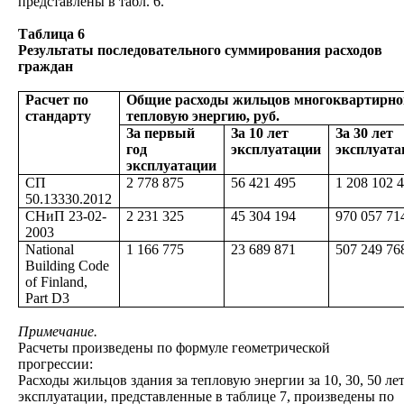
представлены в табл. 6.
Таблица 6
Результаты последовательного суммирования расходов
граждан
Расчет по
Общие расходы жильцов многоквартирног
стандарту
тепловую энергию, руб.
За первый
За 10 лет
За 30 лет
год
эксплуатации
эксплуата
эксплуатации
СП
2 778 875
56 421 495
1 208 102 
50.13330.2012
СНиП
23-02-
2 231 325
45 304 194
970 057 71
2003
National
1 166
775
23 689
871
507 249
76
Building Code
of Finland,
Part D3
Примечание.
Расчеты произведены по формуле геометрической
прогрессии:
Расходы жильцов здания за тепловую энергии за 10, 30, 50 ле
эксплуатации, представленные в таблице 7, произведены по