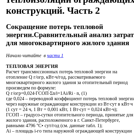
конструкций. Часть 2
Сокращение потерь тепловой
энергии.Сравнительный анализ затрат
для многоквартирного жилого здания
Начало читайте в
части 1
ТЕПЛОВАЯ ЭНЕРГИЯ
Расчет трансмиссионных потерь тепловой энергии на
отопление Q г/огр, кВт∙ч/год, рассматриваемого
многоквартирного жилого здания за отопительный период
произведем по формуле:
Q г/огр=0,024∙ГСОП∙Σn/i=1Ai/Ri ∙ n, (1)
где 0,024 – переводной коэффициент потерь тепловой энерги
через наружные ограждающие конструкции из Вт∙сут в кВт∙ч
(1 сут = 24 ч, 1 Вт = 0,001 кВт, 1 Вт∙сут = 0,024 кВт∙ч);
ГСОП – градусо-сутки отопительного периода, принятые для
жилого здания, расположенного в г. Санкт-Петербурге,
равными 4796 °C• сут/год (см. данные табл. 1);
Ai – площадь i-го типа наружной ограждающей конструкции