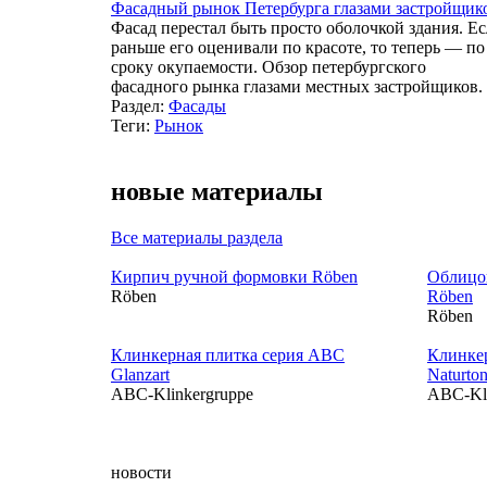
Фасадный рынок Петербурга глазами застройщик
Фасад перестал быть просто оболочкой здания. Е
раньше его оценивали по красоте, то теперь — по
сроку окупаемости. Обзор петербургского
фасадного рынка глазами местных застройщиков.
Раздел:
Фасады
Теги:
Рынок
новые материалы
Все материалы раздела
Кирпич ручной формовки Röben
Облицо
Röben
Röben
Röben
Клинкерная плитка серия ABC
Клинке
Glanzart
Naturto
ABC-Klinkergruppe
ABC-Kli
новости