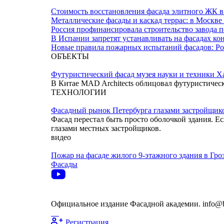
Стоимость восстановления фасада элитного ЖК в 
Металлические фасады и каскад террас: в Москве
Россия профинансировала строительство завода 
В Испании запретят устанавливать на фасадах к
Новые правила пожарных испытаний фасадов: Ро
ОБЪЕКТЫ
Футуристический фасад музея науки и техники Х
В Китае MAD Architects облицовал футуристиче
ТЕХНОЛОГИИ
Фасадный рынок Петербурга глазами застройщик
Фасад перестал быть просто оболочкой здания. Ес
глазами местных застройщиков.
видео
Пожар на фасаде жилого 9-этажного здания в Гро
Фасады
Официальное издание Фасадной академии. info@bu
Регистрация