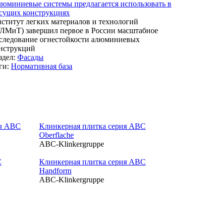
юминиевые системы предлагается использовать в
сущих конструкциях
ститут легких материалов и технологий
ЛМиТ) завершил первое в России масштабное
следование огнестойкости алюминиевых
нструкций
здел:
Фасады
ги:
Нормативная база
ч ABC
Клинкерная плитка серия ABC
Oberflache
ABC-Klinkergruppe
C
Клинкерная плитка серия ABC
Handform
ABC-Klinkergruppe