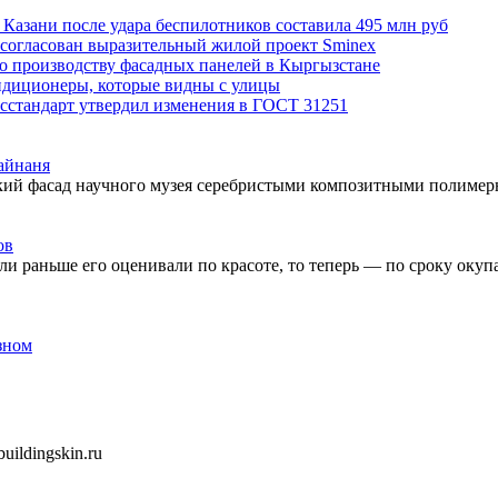
Казани после удара беспилотников составила 495 млн руб
 согласован выразительный жилой проект Sminex
по производству фасадных панелей в Кыргызстане
ондиционеры, которые видны с улицы
сстандарт утвердил изменения в ГОСТ 31251
айнаня
ский фасад научного музея серебристыми композитными полиме
ов
ли раньше его оценивали по красоте, то теперь — по сроку оку
зном
ildingskin.ru