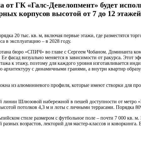
а от ГК «Галс-Девелопмент» будет исполь
ных корпусов высотой от 7 до 12 этажей 
ядка 20 тыс. кв. м, включая первые этажи, где разместятся тор
кса в эксплуатацию – в 2028 году.
тана бюро «СПИЧ» во главе с Сергеем Чобаном. Доминанта ком
Ее фасад визуально меняется в зависимости от ракурса. Этот эф
тажа к этажу, поэтому для каждого уровня изготавливается инди
ю архитектуру с динамичными гранями, а внутри квартир образ
 окна из алюминиевого профиля, которые имеют створки для пр
й линии Шлюзовой набережной в пешей доступности от метро «
 с высотой потолков 4,3 м и лоты с личными террасами. Порядка 
пийском стиле размером с футбольное поле – почти 7 000 кв. м. 
 разных возрастов, лекторий для мастер-классов и коворкинга. 