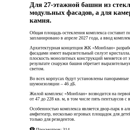
Для 27-этажной башни из стекл
модульных фасадов, а для камер
камня.
Общая площадь остекления комплекса составит пор
запланировано в апреле 2027 года, а ввод компле
Архитектурная концепция ЖК «Монблан» разрабо
фасадами имеет выразительный силуэт кристалла. 
плоскость монолитных конструкций меняется от э
результате снаружи башня обретает выразительну
светом.
Во всех корпусах будут установлены панорамные
шумоизоляции – 46 дБ.
Жилой комплекс «Монблан» возводится на перво
от 47 до 228 кв. м, в том числе пять пентхаусов
Особенностью комплекса является двор-парк в аль
амфитеатр, несколько игровых площадок для детей
только для резидентов.
Просмотров: 314