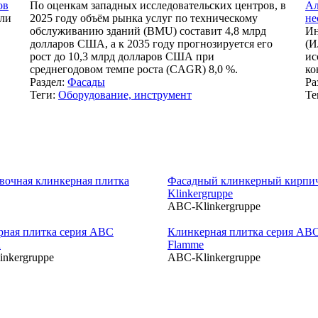
ов
По оценкам западных исследовательских центров, в
Ал
сли
2025 году объём рынка услуг по техническому
не
обслуживанию зданий (BMU) составит 4,8 млрд
Ин
долларов США, а к 2035 году прогнозируется его
(И
рост до 10,3 млрд долларов США при
ис
среднегодовом темпе роста (CAGR) 8,0 %.
ко
Раздел:
Фасады
Ра
Теги:
Оборудование, инструмент
Те
вочная клинкерная плитка
Фасадный клинкерный кирпи
Klinkergruppe
ABC-Klinkergruppe
рная плитка серия ABC
Клинкерная плитка серия AB
n
Flamme
nkergruppe
ABC-Klinkergruppe