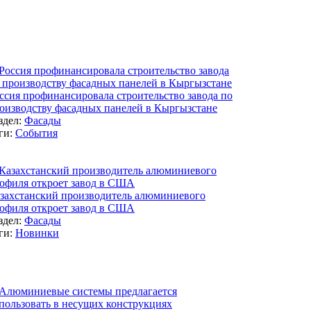
ссия профинансировала строительство завода по
оизводству фасадных панелей в Кыргызстане
здел:
Фасады
ги:
События
захстанский производитель алюминиевого
офиля откроет завод в США
здел:
Фасады
ги:
Новинки