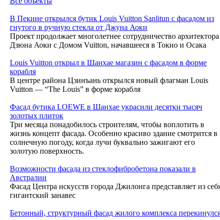
Все объекты
В Пекине открылся бутик Louis Vuitton Sanlitun с фасадом из
гнутого в ручную стекла от Джуна Аоки
Проект продолжает многолетнее сотрудничество архитектора
Дзюна Аоки с Домом Vuitton, начавшееся в Токио и Осака
Louis Vuitton открыл в Шанхае магазин с фасадом в форме
корабля
В центре района Цзинъань открылся новый флагман Louis
Vuitton — “The Louis” в форме корабля
Фасад бутика LOEWE в Шанхае украсили десятки тысяч
золотых плиток
Три месяца понадобилось строителям, чтобы воплотить в
жизнь концепт фасада. Особенно красиво здание смотрится в
солнечную погоду, когда лучи буквально зажигают его
золотую поверхность.
Возможности фасада из стеклофибробетона показали в
Австралии
Фасад Центра искусств города Джилонга представляет из себ
гигантский занавес
Бетонный, структурный фасад жилого комплекса перекинулс