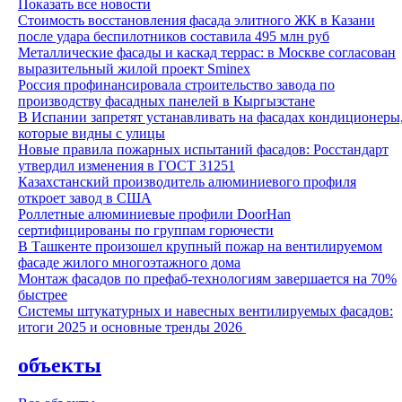
Показать все новости
Стоимость восстановления фасада элитного ЖК в Казани
после удара беспилотников составила 495 млн руб
Металлические фасады и каскад террас: в Москве согласован
выразительный жилой проект Sminex
Россия профинансировала строительство завода по
производству фасадных панелей в Кыргызстане
В Испании запретят устанавливать на фасадах кондиционеры
которые видны с улицы
Новые правила пожарных испытаний фасадов: Росстандарт
утвердил изменения в ГОСТ 31251
Казахстанский производитель алюминиевого профиля
откроет завод в США
Роллетные алюминиевые профили DoorHan
сертифицированы по группам горючести
В Ташкенте произошел крупный пожар на вентилируемом
фасаде жилого многоэтажного дома
Монтаж фасадов по префаб-технологиям завершается на 70%
быстрее
Системы штукатурных и навесных вентилируемых фасадов:
итоги 2025 и основные тренды 2026
объекты