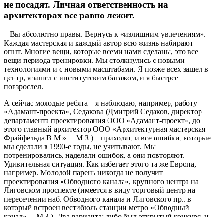
не посадят. Личная ответственность на
архитекторах все равно лежит.
– Вы абсолютно правы. Вернусь к «излишним увлечениям».
Каждая мастерская и каждый автор всю жизнь набирают
опыт. Многие вещи, которые всеми нами сделаны, это все
вещи периода тренировки. Мы столкнулись с новыми
технологиями и с новыми масштабами. Я позже всех зашел в
центр, я зашел с институтским багажом, и я быстрее
повзрослел.
А сейчас молодые ребята – я наблюдаю, например, работу
«Адамант-проекта», Седакова (Дмитрий Седаков, директор
департамента проектирования ООО «Адамант-проект», до
этого главный архитектор ООО «Архитектурная мастерская
Фрайфельда В.М.». – М.З.) – приходят, и все ошибки, которые
мы сделали в 1990-е годы, не учитывают. Мы
потренировались, наделали ошибок, а они повторяют.
Удивительная ситуация. Как избегает этого та же Европа,
например. Молодой парень никогда не получит
проектирования «Обводного канала», крупного центра на
Лиговском проспекте (имеется в виду торговый центр на
пересечении наб. Обводного канала и Лиговского пр., в
который встроен вестибюль станции метро «Обводный
канал». – М.З.). Два варианта: либо был открытый конкурс, и