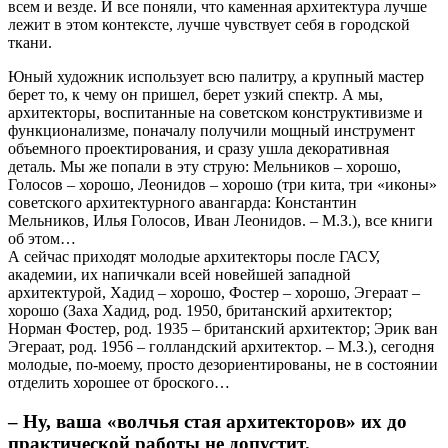
всем и везде. И все поняли, что каменная архитектура лучше
лежит в этом контексте, лучше чувствует себя в городской
ткани.
Юный художник использует всю палитру, а крупный мастер
берет то, к чему он пришел, берет узкий спектр. А мы,
архитекторы, воспитанные на советском конструктивизме и
функционализме, поначалу получили мощный инструмент
объемного проектирования, и сразу ушла декоративная
деталь. Мы же попали в эту струю: Мельников – хорошо,
Голосов – хорошо, Леонидов – хорошо (три кита, три «иконы»
советского архитектурного авангарда: Константин
Мельников, Илья Голосов, Иван Леонидов. – М.З.), все книги
об этом…
А сейчас приходят молодые архитекторы после ГАСУ,
академии, их напичкали всей новейшей западной
архитектурой, Хадид – хорошо, Фостер – хорошо, Эгераат –
хорошо (Заха Хадид, род. 1950, британский архитектор;
Норман Фостер, род. 1935 – британский архитектор; Эрик ван
Эгераат, род. 1956 – голландский архитектор. – М.З.), сегодня
молодые, по-моему, просто дезориентированы, не в состоянии
отделить хорошее от броского…
– Ну, ваша «волчья стая архитекторов» их до
практической работы не допустит.