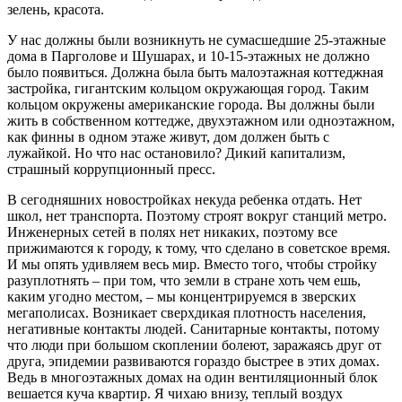
зелень, красота.
У нас должны были возникнуть не сумасшедшие 25-этажные
дома в Парголове и Шушарах, и 10-15-этажных не должно
было появиться. Должна была быть малоэтажная коттеджная
застройка, гигантским кольцом окружающая город. Таким
кольцом окружены американские города. Вы должны были
жить в собственном коттедже, двухэтажном или одноэтажном,
как финны в одном этаже живут, дом должен быть с
лужайкой. Но что нас остановило? Дикий капитализм,
страшный коррупционный пресс.
В сегодняшних новостройках некуда ребенка отдать. Нет
школ, нет транспорта. Поэтому строят вокруг станций метро.
Инженерных сетей в полях нет никаких, поэтому все
прижимаются к городу, к тому, что сделано в советское время.
И мы опять удивляем весь мир. Вместо того, чтобы стройку
разуплотнять – при том, что земли в стране хоть чем ешь,
каким угодно местом, – мы концентрируемся в зверских
мегаполисах. Возникает сверхдикая плотность населения,
негативные контакты людей. Санитарные контакты, потому
что люди при большом скоплении болеют, заражаясь друг от
друга, эпидемии развиваются гораздо быстрее в этих домах.
Ведь в многоэтажных домах на один вентиляционный блок
вешается куча квартир. Я чихаю внизу, теплый воздух