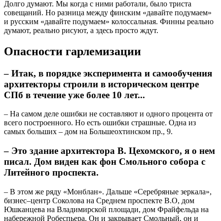
Долго думают. Мы когда с ними работали, было триста
совещаний. Но разница между финским «давайте подумаем»
и русским «давайте подумаем» колоссальная. Финны реально
думают, реально рисуют, а здесь просто ждут.
Опасности гарлемизации
– Итак, в порядке эксперимента и самообучения
архитекторы строили в историческом центре
СПб в течение уже более 10 лет...
– На самом деле ошибки не составляют и одного процента от
всего построенного. Но есть ошибки страшные. Одна из
самых больших – дом на Большеохтинском пр., 9.
– Это здание архитектора В. Цехомского, я о нем
писал. Дом виден как фон Смольного собора с
Литейного проспекта.
– В этом же ряду «Монблан». Дальше «Серебряные зеркала»,
бизнес–центр Соколова на Среднем проспекте В.О, дом
Юшканцева на Владимирской площади, дом Фрайфельда на
набережной Робеспьера. Он и закрывает Смольный, он и