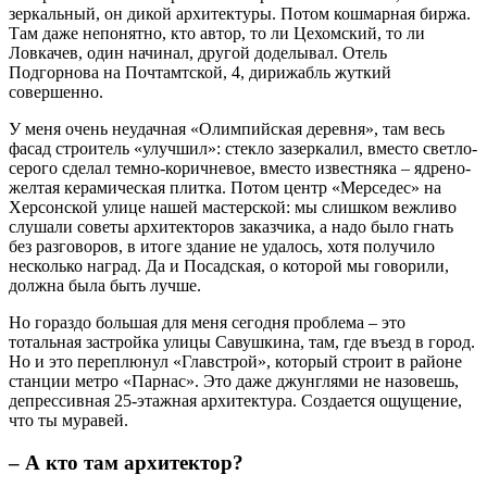
зеркальный, он дикой архитектуры. Потом кошмарная биржа.
Там даже непонятно, кто автор, то ли Цехомский, то ли
Ловкачев, один начинал, другой доделывал. Отель
Подгорнова на Почтамтской, 4, дирижабль жуткий
совершенно.
У меня очень неудачная «Олимпийская деревня», там весь
фасад строитель «улучшил»: стекло зазеркалил, вместо светло-
серого сделал темно-коричневое, вместо известняка – ядрено-
желтая керамическая плитка. Потом центр «Мерседес» на
Херсонской улице нашей мастерской: мы слишком вежливо
слушали советы архитекторов заказчика, а надо было гнать
без разговоров, в итоге здание не удалось, хотя получило
несколько наград. Да и Посадская, о которой мы говорили,
должна была быть лучше.
Но гораздо большая для меня сегодня проблема – это
тотальная застройка улицы Савушкина, там, где въезд в город.
Но и это переплюнул «Главстрой», который строит в районе
станции метро «Парнас». Это даже джунглями не назовешь,
депрессивная 25-этажная архитектура. Создается ощущение,
что ты муравей.
– А кто там архитектор?