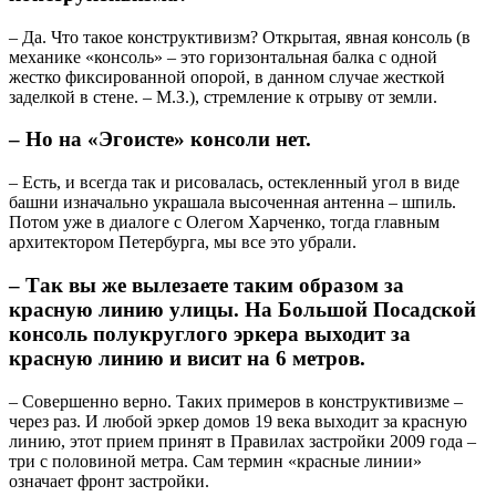
– Да. Что такое конструктивизм? Открытая, явная консоль (в
механике «консоль» – это горизонтальная балка с одной
жестко фиксированной опорой, в данном случае жесткой
заделкой в стене. – М.З.), стремление к отрыву от земли.
– Но на «Эгоисте» консоли нет.
– Есть, и всегда так и рисовалась, остекленный угол в виде
башни изначально украшала высоченная антенна – шпиль.
Потом уже в диалоге с Олегом Харченко, тогда главным
архитектором Петербурга, мы все это убрали.
– Так вы же вылезаете таким образом за
красную линию улицы. На Большой Посадской
консоль полукруглого эркера выходит за
красную линию и висит на 6 метров.
– Совершенно верно. Таких примеров в конструктивизме –
через раз. И любой эркер домов 19 века выходит за красную
линию, этот прием принят в Правилах застройки 2009 года –
три с половиной метра. Сам термин «красные линии»
означает фронт застройки.