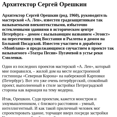
Архитектор Сергей Орешкин
Архитектор Сергей Орешкин (род. 1960), руководитель
мастерской «А. Лен», известен градозащитникам так
называемыми внеконтекстными, избыточно
остекленными зданиями в историческом центре
Петербурга – домом с вызывающим названием «Эгоист»
на пересечении улиц Восстания и Рылеева и домом на
Большой Посадской. Известен участием в доработке
«Монблана» и продолжающимся соучастием в проекте так
называемого «Театра Песни» Пугачевой в устье реки
Смоленки.
Один из последних проектов мастерской «А. Лен», который
мне понравился, – жилой дом на месте недостроенной
гостиницы «Северная Корона» на набережной Карповки
(Петербург). Вот это уже очень петербургский, спокойный
проект, выполненный в стиле застройки Петроградской
стороны как вариация на тему модерна.
Итак, Орешкин. Судя проектам, кажется монстром и
злоумышленником, с близкого расстояния – умный,
интеллигентный. И как такой приличный человек мог
спроектировать здание, торчащее вверх посреди застройки