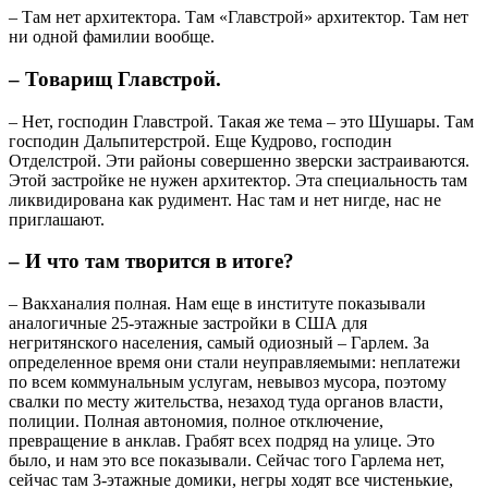
– Там нет архитектора. Там «Главстрой» архитектор. Там нет
ни одной фамилии вообще.
– Товарищ Главстрой.
– Нет, господин Главстрой. Такая же тема – это Шушары. Там
господин Дальпитерстрой. Еще Кудрово, господин
Отделстрой. Эти районы совершенно зверски застраиваются.
Этой застройке не нужен архитектор. Эта специальность там
ликвидирована как рудимент. Нас там и нет нигде, нас не
приглашают.
– И что там творится в итоге?
– Вакханалия полная. Нам еще в институте показывали
аналогичные 25-этажные застройки в США для
негритянского населения, самый одиозный – Гарлем. За
определенное время они стали неуправляемыми: неплатежи
по всем коммунальным услугам, невывоз мусора, поэтому
свалки по месту жительства, незаход туда органов власти,
полиции. Полная автономия, полное отключение,
превращение в анклав. Грабят всех подряд на улице. Это
было, и нам это все показывали. Сейчас того Гарлема нет,
сейчас там 3-этажные домики, негры ходят все чистенькие,