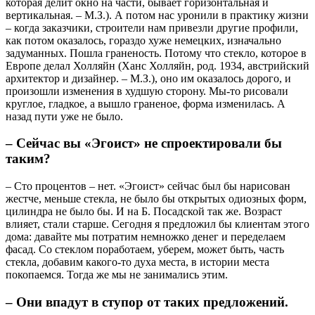
которая делит окно на части, бывает горизонтальная и
вертикальная. – М.З.). А потом нас уронили в практику жизни
– когда заказчики, строители нам привезли другие профили,
как потом оказалось, гораздо хуже немецких, изначально
задуманных. Пошла граненость. Потому что стекло, которое в
Европе делал Холляйн (Ханс Холляйн, род. 1934, австрийский
архитектор и дизайнер. – М.З.), оно им оказалось дорого, и
произошли изменения в худшую сторону. Мы-то рисовали
круглое, гладкое, а вышло граненое, форма изменилась. А
назад пути уже не было.
– Сейчас вы «Эгоист» не спроектировали бы
таким?
– Сто процентов – нет. «Эгоист» сейчас был бы нарисован
жестче, меньше стекла, не было бы открытых одиозных форм,
цилиндра не было бы. И на Б. Посадской так же. Возраст
влияет, стали старше. Сегодня я предложил бы клиентам этого
дома: давайте мы потратим немножко денег и переделаем
фасад. Со стеклом поработаем, уберем, может быть, часть
стекла, добавим какого-то духа места, в истории места
покопаемся. Тогда же мы не занимались этим.
– Они впадут в ступор от таких предложений.