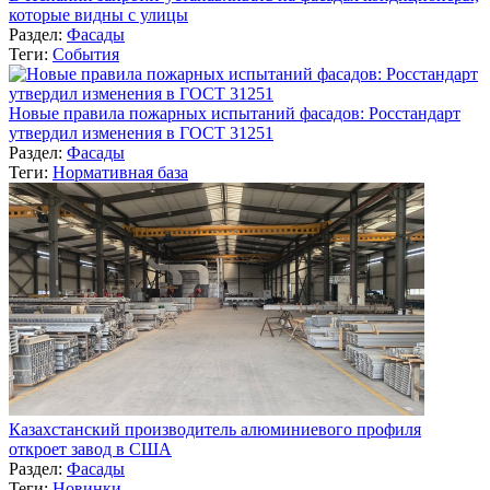
которые видны с улицы
Раздел:
Фасады
Теги:
События
Новые правила пожарных испытаний фасадов: Росстандарт
утвердил изменения в ГОСТ 31251
Раздел:
Фасады
Теги:
Нормативная база
Казахстанский производитель алюминиевого профиля
откроет завод в США
Раздел:
Фасады
Теги:
Новинки