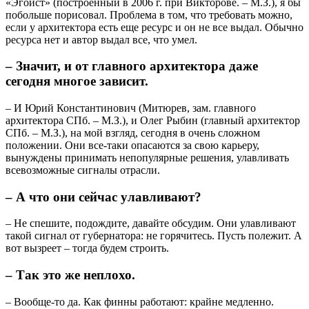
«Эгоист» (построенный в 2006 г. при Викторове. – М.З.), я бы
побольше порисовал. Проблема в том, что требовать можно,
если у архитектора есть еще ресурс и он не все выдал. Обычно
ресурса нет и автор выдал все, что умел.
– Значит, и от главного архитектора даже
сегодня многое зависит.
– И Юрий Константинович (Митюрев, зам. главного
архитектора СПб. – М.З.), и Олег Рыбин (главный архитектор
СПб. – М.З.), на мой взгляд, сегодня в очень сложном
положении. Они все-таки опасаются за свою карьеру,
вынуждены принимать непопулярные решения, улавливать
всевозможные сигналы отрасли.
– А что они сейчас улавливают?
– Не спешите, подождите, давайте обсудим. Они улавливают
такой сигнал от губернатора: не горячитесь. Пусть полежит. А
вот вызреет – тогда будем строить.
– Так это же неплохо.
– Вообще-то да. Как финны работают: крайне медленно.