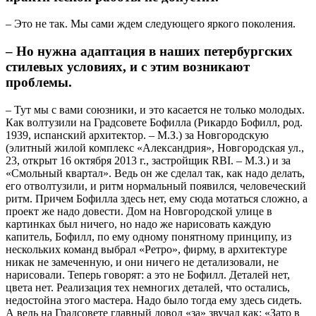
– Это не так. Мы сами ждем следующего яркого поколения.
– Но нужна адаптация в наших петербургских
стилевых условиях, и с этим возникают
проблемы.
– Тут мы с вами союзники, и это касается не только молодых.
Как волтузили на Градсовете Бофилла (Рикардо Бофилл, род.
1939, испанский архитектор. – М.З.) за Новгородскую
(элитный жилой комплекс «Александрия», Новгородская ул.,
23, открыт 16 октября 2013 г., застройщик RBI. – М.З.) и за
«Смольный квартал». Ведь он же сделал так, как надо делать,
его отволтузили, и ритм нормальный появился, человеческий
ритм. Причем Бофилла здесь нет, ему сюда мотаться сложно, а
проект же надо довести. Дом на Новгородской улице в
картинках был ничего, но надо же нарисовать каждую
капитель, Бофилл, по ему одному понятному принципу, из
нескольких команд выбрал «Ретро», фирму, в архитектуре
никак не замеченную, и они ничего не детализовали, не
нарисовали. Теперь говорят: а это не Бофилл. Деталей нет,
цвета нет. Реализация тех немногих деталей, что остались,
недостойна этого мастера. Надо было тогда ему здесь сидеть.
А ведь на Градсовете главный довод «за» звучал как: «Зато в