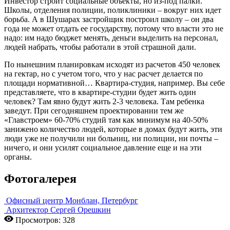
Инвестор строит социальные объекты, но из-под палки.
Школы, отделения полиции, поликлиники – вокруг них идет
борьба. А в Шушарах застройщик построил школу – он два
года не может отдать ее государству, потому что власти это не
надо: им надо бюджет менять, деньги выделить на персонал,
людей набрать, чтобы работали в этой страшной дали.
По нынешним планировкам исходят из расчетов 450 человек
на гектар, но с учетом того, что у нас расчет делается по
площади нормативной… Квартира-студия, например. Вы себе
представляете, что в квартире-студии будет жить один
человек? Там явно будут жить 2-3 человека. Там ребенка
заведут. При сегодняшнем проектировании тем же
«Главстроем» 60-70% студий там как минимум на 40-50%
занижено количество людей, которые в домах будут жить, эти
люди уже не получили ни больниц, ни полиции, ни почты –
ничего, и они усилят социальное давление еще и на эти
органы.
Фотогалерея
Офисный центр Монблан, Петербург
Архитектор Сергей Орешкин
Просмотров: 328