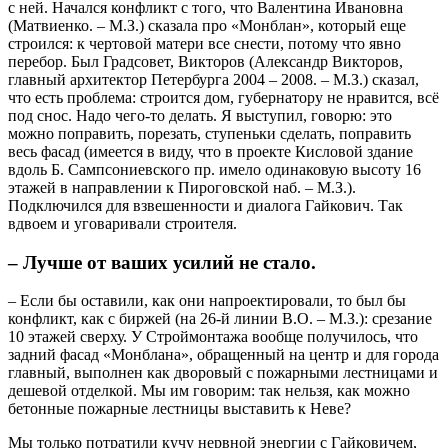
с ней. Начался конфликт с того, что Валентина Ивановна
(Матвиенко. – М.З.) сказала про «Монблан», который еще
строился: к чертовой матери все снести, потому что явно
перебор. Был Градсовет, Викторов (Александр Викторов,
главный архитектор Петербурга 2004 – 2008. – М.З.) сказал,
что есть проблема: строится дом, губернатору не нравится, всё
под снос. Надо чего-то делать. Я выступил, говорю: это
можно поправить, порезать, ступеньки сделать, поправить
весь фасад (имеется в виду, что в проекте Кисловой здание
вдоль Б. Сампсониевского пр. имело одинаковую высоту 16
этажей в направлении к Пироговской наб. – М.З.).
Подключился для взвешенности и диалога Гайкович. Так
вдвоем и уговаривали строителя.
– Лучше от ваших усилий не стало.
– Если бы оставили, как они напроектировали, то был бы
конфликт, как с биржей (на 26-й линии В.О. – М.З.): срезание
10 этажей сверху. У Строймонтажа вообще получилось, что
задний фасад «Монблана», обращенный на центр и для города
главный, выполнен как дворовый с пожарными лестницами и
дешевой отделкой. Мы им говорим: так нельзя, как можно
бетонные пожарные лестницы выставить к Неве?
Мы только потратили кучу нервной энергии с Гайковичем,