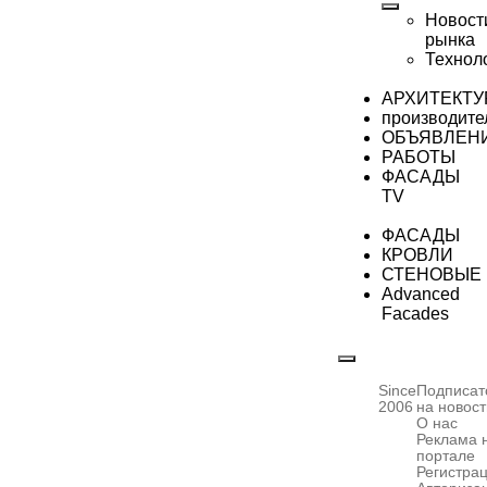
Новост
рынка
Технол
АРХИТЕКТУ
производите
ОБЪЯВЛЕН
РАБОТЫ
ФАСАДЫ
TV
ФАСАДЫ
КРОВЛИ
СТЕНОВЫЕ
Advanced
Facades
Since
Подписат
2006
на новост
О нас
Реклама 
портале
Регистра