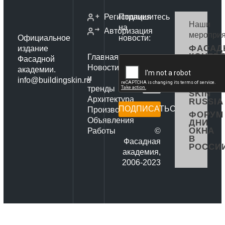
Регистрация
Подпишитесь
Наши
на
Авторизация
мероприя
Официальное
новости:
ФАСАД
издание
КОНГР
Главная
Фасадной
РОССИ
Новости
академии.
ФОРУМ
и
info@buildingskin.ru
BUILDI
тренды
SKIN
Архитектура
RUSSIA
ПОДПИСАТЬСЯ
Производители
ФОРУМ
Объявления
ДНИ
ОКНА
Работы
©
В
Фасадная
РОССИ
академия,
2006-2023