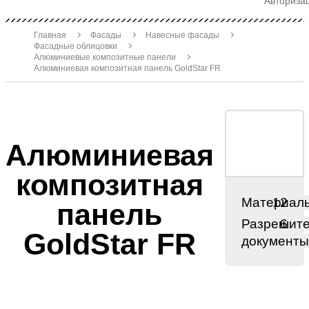
Авториза
Главная
Фасады
Навесные фасады
Фасадные облицовки
Алюминиевые композитные панели
Алюминиевая композитная панель GoldStar FR
Алюминиевая
композитная
Материал
12
панель
Разрешит
6
GoldStar FR
документ