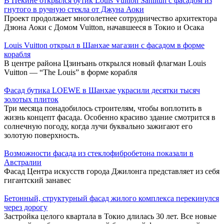
В Пекине открылся бутик Louis Vuitton Sanlitun с фасадом из
гнутого в ручную стекла от Джуна Аоки
Проект продолжает многолетнее сотрудничество архитектора
Дзюна Аоки с Домом Vuitton, начавшееся в Токио и Осака
Louis Vuitton открыл в Шанхае магазин с фасадом в форме
корабля
В центре района Цзинъань открылся новый флагман Louis
Vuitton — “The Louis” в форме корабля
Фасад бутика LOEWE в Шанхае украсили десятки тысяч
золотых плиток
Три месяца понадобилось строителям, чтобы воплотить в
жизнь концепт фасада. Особенно красиво здание смотрится в
солнечную погоду, когда лучи буквально зажигают его
золотую поверхность.
Возможности фасада из стеклофибробетона показали в
Австралии
Фасад Центра искусств города Джилонга представляет из себя
гигантский занавес
Бетонный, структурный фасад жилого комплекса перекинулся
через дорогу
Застройка целого квартала в Токио длилась 30 лет. Все новые