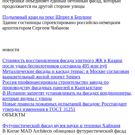
постройки объединяет единый бетонный фасад, который
продолжается на другой стороне улицы
Подъемный кран на реке Шпрее в Берлине
Здание гостиницы спроектировано российско-немецким
архитектором Сергеем Чобаном
новости
Стоимость восстановления фасада элитного ЖК в Казани
после удара беспилотников составила 495 млн руб
Металлические фасады и каскад террас: в Москве согласован
выразительный жилой проект Sminex
Россия профинансировала строительство завода по
производству фасадных панелей в Кыргызстане
В Испании запретят устанавливать на фасадах кондиционеры,
которые видны с улицы
Новые правила пожарных испытаний фасадов: Росстандарт
утвердил изменения в ГОСТ 31251
ОБЪЕКТЫ
Футуристический фасад музея науки и техники Хайнаня
В Китае MAD Architects облицовал футуристический фасад