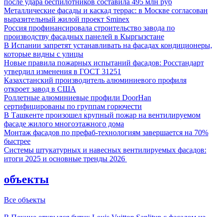
после удара беспилотников составила 495 млн руб
Металлические фасады и каскад террас: в Москве согласован
выразительный жилой проект Sminex
Россия профинансировала строительство завода по
производству фасадных панелей в Кыргызстане
В Испании запретят устанавливать на фасадах кондиционеры,
которые видны с улицы
Новые правила пожарных испытаний фасадов: Росстандарт
утвердил изменения в ГОСТ 31251
Казахстанский производитель алюминиевого профиля
откроет завод в США
Роллетные алюминиевые профили DoorHan
сертифицированы по группам горючести
В Ташкенте произошел крупный пожар на вентилируемом
фасаде жилого многоэтажного дома
Монтаж фасадов по префаб-технологиям завершается на 70%
быстрее
Системы штукатурных и навесных вентилируемых фасадов:
итоги 2025 и основные тренды 2026
объекты
Все объекты