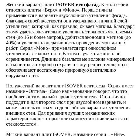
Жесткий вариант плит
ISOVER вентфасад
. К этой серии
относятся плиты «Верх» и «Моно». Первые плиты
применяются в варианте двухслойного утепления фасада,
благодаря своей жесткости они удерживают нижний слой
утеплителя, который, как правило, бывает мягким. Благодаря
этому удается значительно увеличить этажность утепляемых
стен (до 16 и более метров), добиться экономии метизов (до
40%) и увеличить оперативность проведения монтажных
работ. Серия «Моно» применяется при однослойном
утеплении фасадных стен. В этом случае этажность не
ограничивается. Длинные базальтовые волокна минеральной
ваты не только хорошо сохраняют внутреннее тепло, но и
обеспечивают достаточную природную вентиляцию
наружных стен.
Полужесткий вариант плит ISOVER вентфасад. Серия имеет
название «Оптима». Само наименование говорит, что это
наиболее оптимальный вариант утеплителя. Он отлично
подходит и для второго слоя при двуслойном варианте, и
может использоваться в однослойных вариантах утепления
внешних стен. Для придания лучших механических
характеристик некоторые плиты могут изготавливаться со
стеклохолстом.
Мягкий вариант плит ISOVER. Название серии – «Низ».