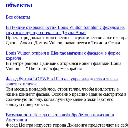
объекты
Все объекты
В Пекине открылся бутик Louis Vuitton Sanlitun с фасадом из
гнутого в ручную стекла от Джуна Аоки
Проект продолжает многолетнее сотрудничество архитектора
Дзюна Аоки с Домом Vuitton, начавшееся в Токио и Осака
Louis Vuitton открыл в Шанхае магазин с фасадом в форме
корабля
В центре района Цзинъань открылся новый флагман Louis
Vuitton — “The Louis” в форме корабля
Фасад бутика LOEWE в Шанхае украсили десятки тысяч
золотых плиток
Три месяца понадобилось строителям, чтобы воплотить в
жизнь концепт фасада. Особенно красиво здание смотрится в
солнечную погоду, когда лучи буквально зажигают его
золотую поверхность.
Возможности фасада из стеклофибробетона показали в
Австралии
Фасад Центра искусств города Джилонга представляет из себ