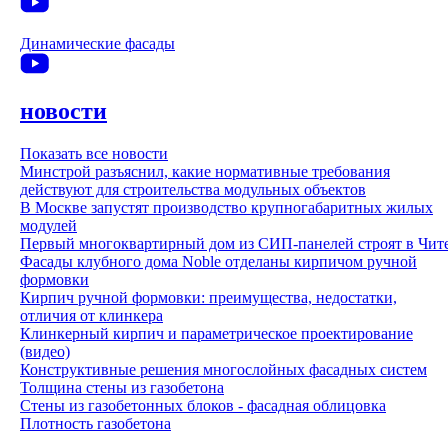
Динамические фасады
новости
Показать все новости
Минстрой разъяснил, какие нормативные требования
действуют для строительства модульных объектов
В Москве запустят производство крупногабаритных жилых
модулей
Первый многоквартирный дом из СИП-панелей строят в Чит
Фасады клубного дома Noble отделаны кирпичом ручной
формовки
Кирпич ручной формовки: преимущества, недостатки,
отличия от клинкера
Клинкерный кирпич и параметрическое проектирование
(видео)
Конструктивные решения многослойных фасадных систем
Толщина стены из газобетона
Стены из газобетонных блоков - фасадная облицовка
Плотность газобетона