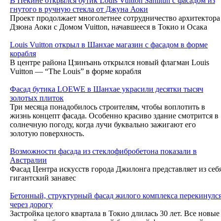
В Пекине открылся бутик Louis Vuitton Sanlitun с фасадом из
гнутого в ручную стекла от Джуна Аоки
Проект продолжает многолетнее сотрудничество архитектора
Дзюна Аоки с Домом Vuitton, начавшееся в Токио и Осака
Louis Vuitton открыл в Шанхае магазин с фасадом в форме
корабля
В центре района Цзинъань открылся новый флагман Louis
Vuitton — “The Louis” в форме корабля
Фасад бутика LOEWE в Шанхае украсили десятки тысяч
золотых плиток
Три месяца понадобилось строителям, чтобы воплотить в
жизнь концепт фасада. Особенно красиво здание смотрится в
солнечную погоду, когда лучи буквально зажигают его
золотую поверхность.
Возможности фасада из стеклофибробетона показали в
Австралии
Фасад Центра искусств города Джилонга представляет из себ
гигантский занавес
Бетонный, структурный фасад жилого комплекса перекинулс
через дорогу
Застройка целого квартала в Токио длилась 30 лет. Все новые