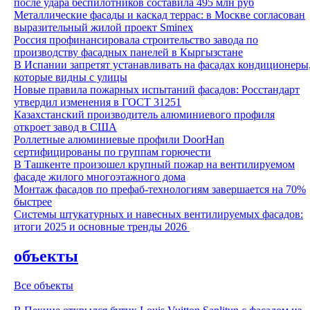
после удара беспилотников составила 495 млн руб
Металлические фасады и каскад террас: в Москве согласован
выразительный жилой проект Sminex
Россия профинансировала строительство завода по
производству фасадных панелей в Кыргызстане
В Испании запретят устанавливать на фасадах кондиционеры
которые видны с улицы
Новые правила пожарных испытаний фасадов: Росстандарт
утвердил изменения в ГОСТ 31251
Казахстанский производитель алюминиевого профиля
откроет завод в США
Роллетные алюминиевые профили DoorHan
сертифицированы по группам горючести
В Ташкенте произошел крупный пожар на вентилируемом
фасаде жилого многоэтажного дома
Монтаж фасадов по префаб-технологиям завершается на 70%
быстрее
Системы штукатурных и навесных вентилируемых фасадов:
итоги 2025 и основные тренды 2026
объекты
Все объекты