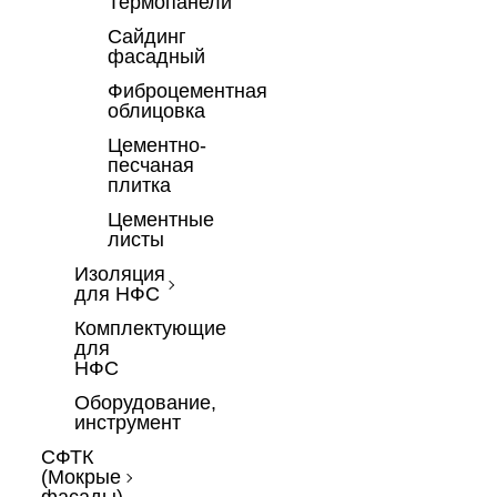
Термопанели
Сайдинг
фасадный
Фиброцементная
облицовка
Цементно-
песчаная
плитка
Цементные
листы
Изоляция
для НФС
Комплектующие
для
НФС
Оборудование,
инструмент
СФТК
(Мокрые