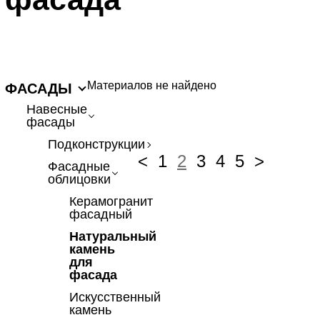
Материалов не найдено
ФАСАДЫ
Навесные
фасады
Подконструкции
<
1
2
3
4
5
>
Фасадные
облицовки
Керамогранит
фасадный
Натуральный
камень
для
фасада
Искусственный
камень