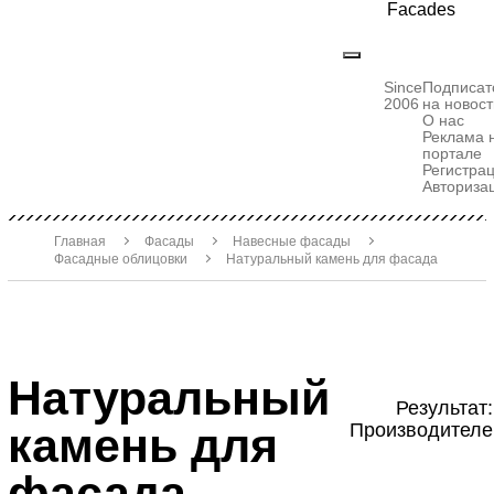
Facades
Since
Подписат
2006
на новост
О нас
Реклама 
портале
Регистра
Авториза
Главная
Фасады
Навесные фасады
Фасадные облицовки
Натуральный камень для фасада
Натуральный
Результат:
камень для
Производителе
фасада