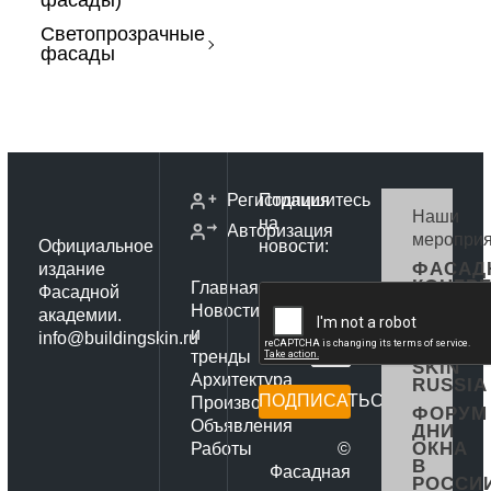
фасады)
Светопрозрачные
фасады
Регистрация
Подпишитесь
Наши
на
Авторизация
мероприя
Официальное
новости:
ФАСАД
издание
КОНГР
Главная
Фасадной
РОССИ
Новости
академии.
ФОРУМ
и
info@buildingskin.ru
BUILDI
тренды
SKIN
Архитектура
RUSSIA
ПОДПИСАТЬСЯ
Производители
ФОРУМ
Объявления
ДНИ
ОКНА
Работы
©
В
Фасадная
РОССИ