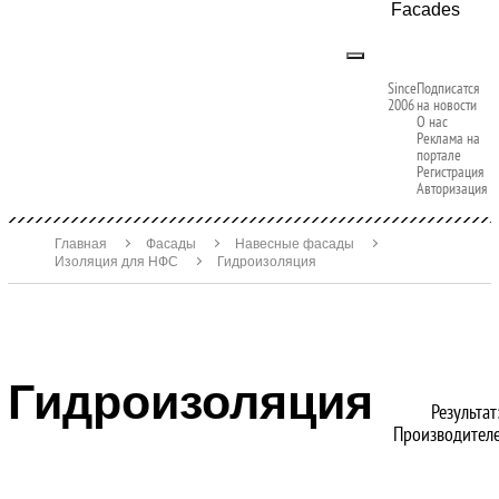
Facades
Since
Подписатся
2006
на новости
О нас
Реклама на
портале
Регистрация
Авторизация
Главная
Фасады
Навесные фасады
Изоляция для НФС
Гидроизоляция
Гидроизоляция
Результат
Производителе