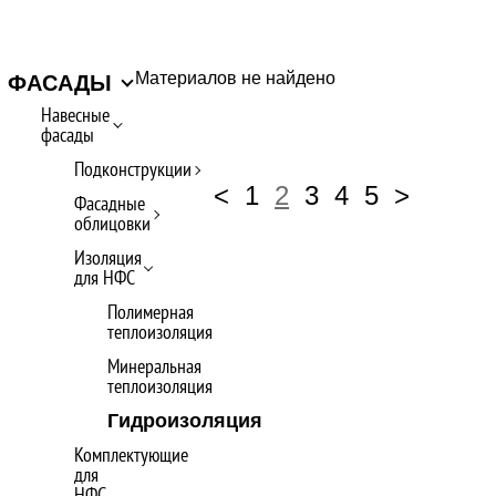
Материалов не найдено
ФАСАДЫ
Навесные
фасады
Подконструкции
<
1
2
3
4
5
>
Фасадные
облицовки
Изоляция
для НФС
Полимерная
теплоизоляция
Минеральная
теплоизоляция
Гидроизоляция
Комплектующие
для
НФС