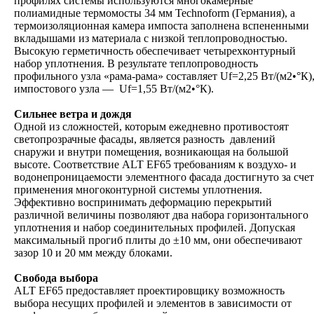
профилях системы используются многокамерные
полиамидные термомосты 34 мм Technoform (Германия), а
термоизоляционная камера импоста заполнена вспененными
вкладышами из материала с низкой теплопроводностью.
Высокую герметичность обеспечивает четырехконтурный
набор уплотнения. В результате теплопроводность
профильного узла «рама-рама» составляет Uf=2,25 Вт/(м2•°К)
импостового узла — Uf=1,55 Вт/(м2•°К).
Сильнее ветра и дождя
Одной из сложностей, которым ежедневно противостоят
светопрозрачные фасады, является разность давлений
снаружи и внутри помещения, возникающая на большой
высоте. Соответствие ALT EF65 требованиям к воздухо- и
водонепроницаемости элементного фасада достигнуто за счет
применения многоконтурной системы уплотнения.
Эффективно воспринимать деформацию перекрытий
различной величины позволяют два набора горизонтального
уплотнения и набор соединительных профилей. Допуская
максимальный прогиб плиты до ±10 мм, они обеспечивают
зазор 10 и 20 мм между блоками.
Свобода выбора
ALT EF65 предоставляет проектировщику возможность
выбора несущих профилей и элементов в зависимости от