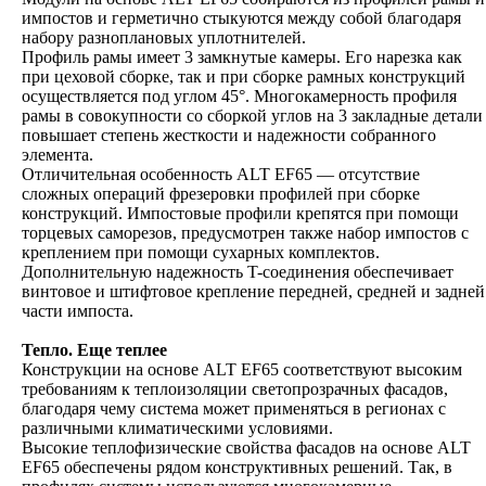
импостов и герметично стыкуются между собой благодаря
набору разноплановых уплотнителей.
Профиль рамы имеет 3 замкнутые камеры. Его нарезка как
при цеховой сборке, так и при сборке рамных конструкций
осуществляется под углом 45°. Многокамерность профиля
рамы в совокупности со сборкой углов на 3 закладные детали
повышает степень жесткости и надежности собранного
элемента.
Отличительная особенность ALT EF65 — отсутствие
сложных операций фрезеровки профилей при сборке
конструкций. Импостовые профили крепятся при помощи
торцевых саморезов, предусмотрен также набор импостов с
креплением при помощи сухарных комплектов.
Дополнительную надежность T-соединения обеспечивает
винтовое и штифтовое крепление передней, средней и задней
части импоста.
Тепло. Еще теплее
Конструкции на основе ALT EF65 соответствуют высоким
требованиям к теплоизоляции светопрозрачных фасадов,
благодаря чему система может применяться в регионах с
различными климатическими условиями.
Высокие теплофизические свойства фасадов на основе ALT
EF65 обеспечены рядом конструктивных решений. Так, в