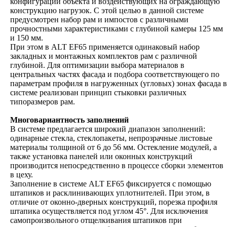
конфигурации объекта и воздействующих на ограждающую
конструкцию нагрузок. С этой целью в данной системе
предусмотрен набор рам и импостов с различными
прочностными характеристиками с глубиной камеры 125 мм
и 150 мм.
При этом в ALT EF65 применяется одинаковый набор
закладных и монтажных комплектов рам с различной
глубиной. Для оптимизации выбора материалов в
центральных частях фасада и подбора соответствующего по
параметрам профиля в нагруженных (угловых) зонах фасада в
системе реализован принцип стыковки различных
типоразмеров рам.
Многовариантность заполнений
В системе предлагается широкий диапазон заполнений:
одинарные стекла, стеклопакеты, непрозрачные листовые
материалы толщиной от 6 до 56 мм. Остекление модулей, а
также установка панелей или оконных конструкций
производится непосредственно в процессе сборки элементов
в цеху.
Заполнение в системе ALT EF65 фиксируется с помощью
штапиков и расклинивающих уплотнителей. При этом, в
отличие от оконно-дверных конструкций, порезка профиля
штапика осуществляется под углом 45°. Для исключения
самопроизвольного отщелкивания штапиков при