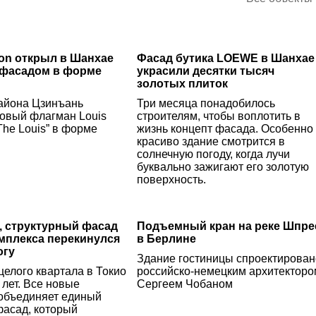
tton открыл в Шанхае
Фасад бутика LOEWE в Шанхае
 фасадом в форме
украсили десятки тысяч
золотых плиток
района Цзинъань
Три месяца понадобилось
новый флагман Louis
строителям, чтобы воплотить в
“The Louis” в форме
жизнь концепт фасада. Особенно
красиво здание смотрится в
солнечную погоду, когда лучи
буквально зажигают его золотую
поверхность.
 структурный фасад
Подъемный кран на реке Шпре
мплекса перекинулся
в Берлине
огу
Здание гостиницы спроектирован
целого квартала в Токио
российско-немецким архитекторо
 лет. Все новые
Сергеем Чобаном
 объединяет единый
фасад, который