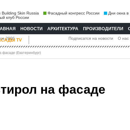
Building Skin Russia
Фасадный конгресс России
Дни окна в
ый клуб России
ЛАВНАЯ
НОВОСТИ
АРХИТЕКТУРА
ПРОИЗВОДИТЕЛИ
nce 2006
Подписатся на новости
О нас
АСАДЫ TV
ФАСАДЫ
КРОВЛИ
СТЕНОВЫЕ
ADVA
а фасаде (Екатеринбург)
стирол на фасаде