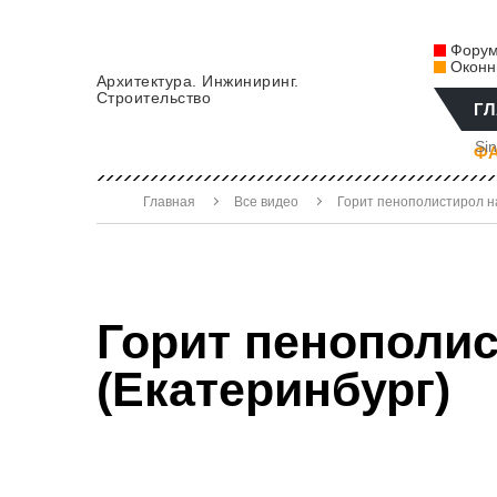
Форум 
Оконн
Архитектура. Инжиниринг.
Строительство
Г
Si
Ф
Главная
Все видео
Горит пенополистирол н
Горит пенополи
(Екатеринбург)