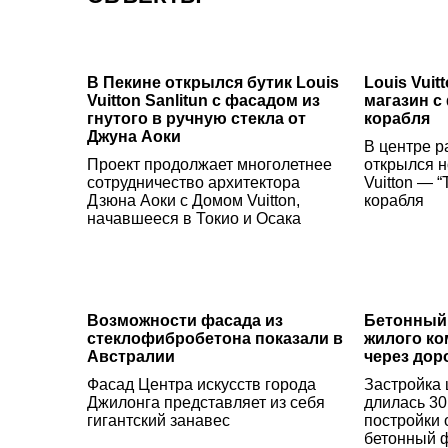
В Пекине открылся бутик Louis
Louis Vui
Vuitton Sanlitun с фасадом из
магазин с
гнутого в ручную стекла от
корабля
Джуна Аоки
В центре 
Проект продолжает многолетнее
открылся 
сотрудничество архитектора
Vuitton — 
Дзюна Аоки с Домом Vuitton,
корабля
начавшееся в Токио и Осака
Возможности фасада из
Бетонный,
стеклофибробетона показали в
жилого ко
Австралии
через дор
Фасад Центра искусств города
Застройка 
Джилонга представляет из себя
длилась 30
гигантский занавес
постройки
бетонный 