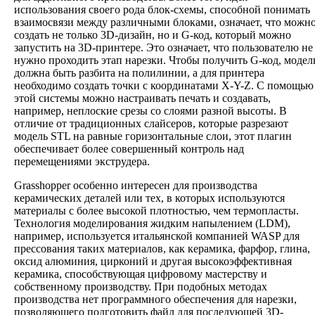
использования своего рода блок-схемы, способной понимать
взаимосвязи между различными блоками, означает, что можн
создать не только 3D-дизайн, но и G-код, который можно
запустить на 3D-принтере. Это означает, что пользователю не
нужно проходить этап нарезки. Чтобы получить G-код, модел
должна быть разбита на полилинии, а для принтера
необходимо создать точки с координатами X-Y-Z. С помощью
этой системы можно настраивать печать и создавать,
например, неплоские срезы со слоями разной высоты. В
отличие от традиционных слайсеров, которые разрезают
модель STL на равные горизонтальные слои, этот плагин
обеспечивает более совершенный контроль над
перемещениями экструдера.
Grasshopper особенно интересен для производства
керамических деталей или тех, в которых используются
материалы с более высокой плотностью, чем термопласты.
Технология моделирования жидким напылением (LDM),
например, используется итальянской компанией WASP для
прессования таких материалов, как керамика, фарфор, глина,
оксид алюминия, цирконий и другая высокоэффективная
керамика, способствующая цифровому мастерству и
собственному производству. При подобных методах
производства нет программного обеспечения для нарезки,
позволяющего подготовить файл для последующей 3D-