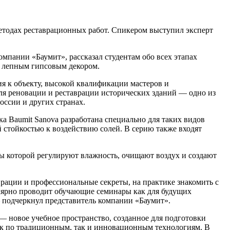
етодах реставрационных работ. Спикером выступил эксперт
мпании «Баумит», рассказал студентам обо всех этапах
с лепным гипсовым декором.
я к объекту, высокой квалификации мастеров и
ля реновации и реставрации исторических зданий — одно из
ссии и других странах.
а Baumit Sanova разработана специально для таких видов
стойкостью к воздействию солей. В серию также входят
ы которой регулируют влажность, очищают воздух и создают
рации и профессиональные секреты, на практике знакомить с
улярно проводит обучающие семинары как для будущих
— подчеркнул представитель компании «Баумит».
— новое учебное пространство, созданное для подготовки
как по традиционным, так и инновационным технологиям. В