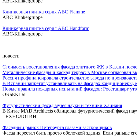
ABC-Klinkergruppe
Клинкерная плитка серия ABC Flamme
ABC-Klinkergruppe
Клинкерная плитка серия ABC Handform
ABC-Klinkergruppe
новости
Стоимость восстановления фасада элитного ЖК в Казани после
Металлические фасады и каскад террас: в Москве согласован 
Россия профинансировала строительство завода по производст
В Испании запретят устанавливать на фасадах кондиционеры, 
Новые правила пожарных испытаний фасадов: Росстандарт ут
ОБЪЕКТЫ
Футуристический фасад музея науки и техники Хайнаня
В Китае MAD Architects облицовал футуристический фасад н
ТЕХНОЛОГИИ
Фасадный рынок Петербурга глазами застройщиков
Фасад перестал быть просто оболочкой здания. Если раньше ег