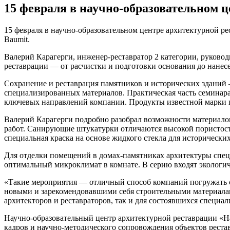
15 февраля в научно-образовательном ц
15 февраля в научно-образовательном центре архитектурной 
Baumit.
Валерий Карагерги, инженер-реставратор 2 категории, руково
реставрации — от расчистки и подготовки основания до нане
Сохранение и реставрация памятников и исторических зданий 
специализированных материалов. Практическая часть семинара
ключевых направлений компании. Продукты известной марки п
Валерий Карагерги подробно разобрал возможности материалов 
работ. Санирующие штукатурки отличаются высокой пористост
специальная краска на основе жидкого стекла для исторических
Для отделки помещений в домах-памятниках архитектуры спец
оптимальный микроклимат в комнате. В серию входят экологич
«Такие мероприятия — отличный способ компаний погружать ст
новыми и зарекомендовавшими себя строительными материалами
архитекторов и реставраторов, так и для состоявшихся специа
Научно-образовательный центр архитектурной реставрации «На
кадров и научно-методического сопровождения объектов реста