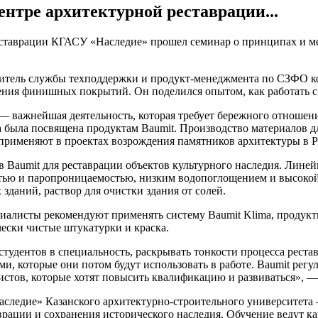
ентре архитектурной реставрации...
реставрации КГАСУ «Наследие» прошел семинар о принципах и м
дитель службы техподдержки и продукт-менеджмента по СЗФО ко
сения финишных покрытий. Он поделился опытом, как работать 
— важнейшая деятельность, которая требует бережного отношени
 была посвящена продуктам Baumit. Производство материалов д
рименяют в проектах возрождения памятников архитектуры в Ро
Baumit для реставрации объектов культурного наследия. Линейк
ью и паропроницаемостью, низким водопоглощением и высокой 
 зданий, раствор для очистки здания от солей.
иалисты рекомендуют применять систему Baumit Klima, продукт
ески чистые штукатурки и краска.
удентов в специальность, раскрывать тонкости процесса рестав
, которые они потом будут использовать в работе. Baumit рег
листов, которые хотят повысить квалификацию и развиваться», 
следие» Казанского архитектурно-строительного университета 
врации и сохранения исторического наследия. Обучение ведут 