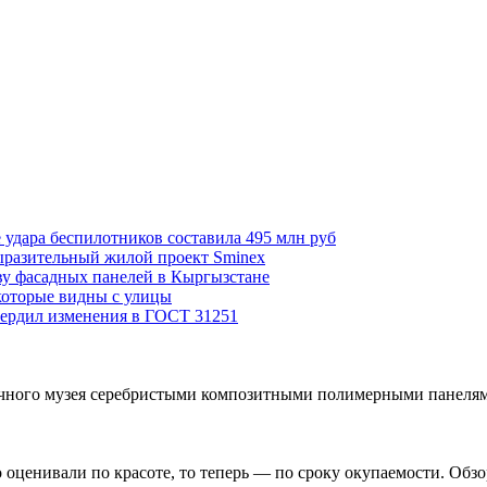
 удара беспилотников составила 495 млн руб
выразительный жилой проект Sminex
ву фасадных панелей в Кыргызстане
которые видны с улицы
вердил изменения в ГОСТ 31251
аучного музея серебристыми композитными полимерными панеля
о оценивали по красоте, то теперь — по сроку окупаемости. Обз