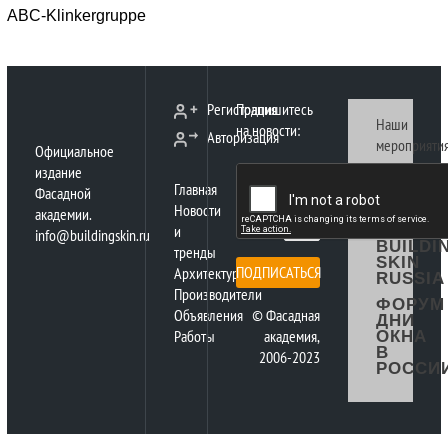
ABC-Klinkergruppe
Регистрация
Подпишитесь
Наши
на новости:
Авторизация
мероприятия
Официальное
издание
ФАСАД
Главная
КОНГР
Фасадной
РОССИ
Новости
академии.
и
ФОРУМ
info@buildingskin.ru
BUILDI
тренды
SKIN
ПОДПИСАТЬСЯ
Архитектура
RUSSIA
Производители
ФОРУМ
Объявления
© Фасадная
ДНИ
Работы
академия,
ОКНА
В
2006-2023
РОССИ