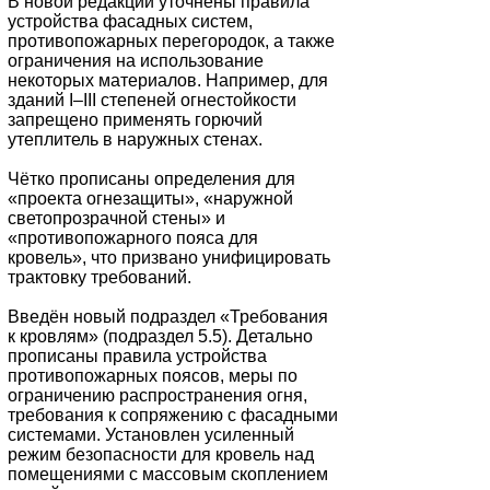
В новой редакции уточнены правила
устройства фасадных систем,
противопожарных перегородок, а также
ограничения на использование
некоторых материалов. Например, для
зданий I–III степеней огнестойкости
запрещено применять горючий
утеплитель в наружных стенах.
Чётко прописаны определения для
«проекта огнезащиты», «наружной
светопрозрачной стены» и
«противопожарного пояса для
кровель», что призвано унифицировать
трактовку требований.
Введён новый подраздел «Требования
к кровлям» (подраздел 5.5). Детально
прописаны правила устройства
противопожарных поясов, меры по
ограничению распространения огня,
требования к сопряжению с фасадными
системами. Установлен усиленный
режим безопасности для кровель над
помещениями с массовым скоплением