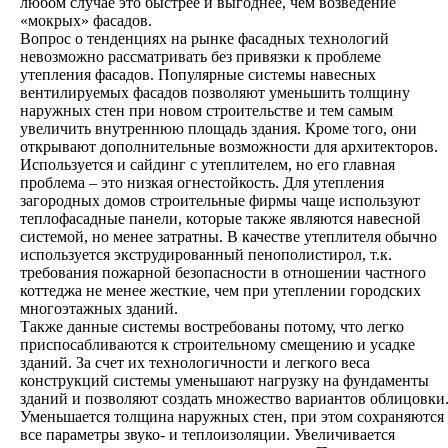
любом случае это быстрее и выгоднее, чем возведение
«мокрых» фасадов.
Вопрос о тенденциях на рынке фасадных технологий
невозможно рассматривать без привязки к проблеме
утепления фасадов. Популярные системы навесных
вентилируемых фасадов позволяют уменьшить толщину
наружных стен при новом строительстве и тем самым
увеличить внутреннюю площадь здания. Кроме того, они
открывают дополнительные возможности для архитекторов.
Используется и сайдинг с утеплителем, но его главная
проблема – это низкая огнестойкость. Для утепления
загородных домов строительные фирмы чаще используют
теплофасадные панели, которые также являются навесной
системой, но менее затратны. В качестве утеплителя обычно
используется экструдированный пенополистирол, т.к.
требования пожарной безопасности в отношении частного
коттеджа не менее жесткие, чем при утеплении городских
многоэтажных зданий.
Также данные системы востребованы потому, что легко
приспосабливаются к строительному смещению и усадке
зданий. За счет их технологичности и легкого веса
конструкций системы уменьшают нагрузку на фундаменты
зданий и позволяют создать множество вариантов облицовки
Уменьшается толщина наружных стен, при этом сохраняются
все параметры звуко- и теплоизоляции. Увеличивается