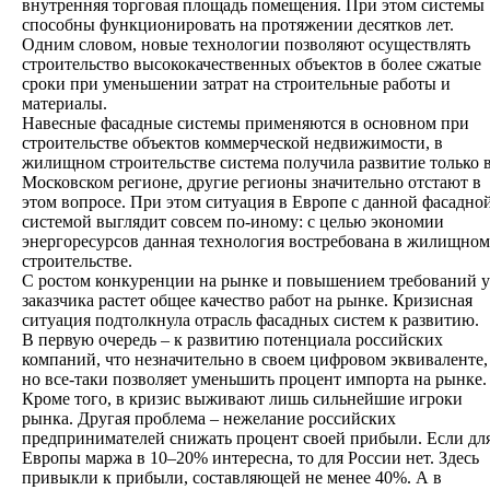
внутренняя торговая площадь помещения. При этом системы
способны функционировать на протяжении десятков лет.
Одним словом, новые технологии позволяют осуществлять
строительство высококачественных объектов в более сжатые
сроки при уменьшении затрат на строительные работы и
материалы.
Навесные фасадные системы применяются в основном при
строительстве объектов коммерческой недвижимости, в
жилищном строительстве система получила развитие только 
Московском регионе, другие регионы значительно отстают в
этом вопросе. При этом ситуация в Европе с данной фасадно
системой выглядит совсем по-иному: с целью экономии
энергоресурсов данная технология востребована в жилищном
строительстве.
С ростом конкуренции на рынке и повышением требований у
заказчика растет общее качество работ на рынке. Кризисная
ситуация подтолкнула отрасль фасадных систем к развитию.
В первую очередь – к развитию потенциала российских
компаний, что незначительно в своем цифровом эквиваленте,
но все-таки позволяет уменьшить процент импорта на рынке.
Кроме того, в кризис выживают лишь сильнейшие игроки
рынка. Другая проблема – нежелание российских
предпринимателей снижать процент своей прибыли. Если дл
Европы маржа в 10–20% интересна, то для России нет. Здесь
привыкли к прибыли, составляющей не менее 40%. А в