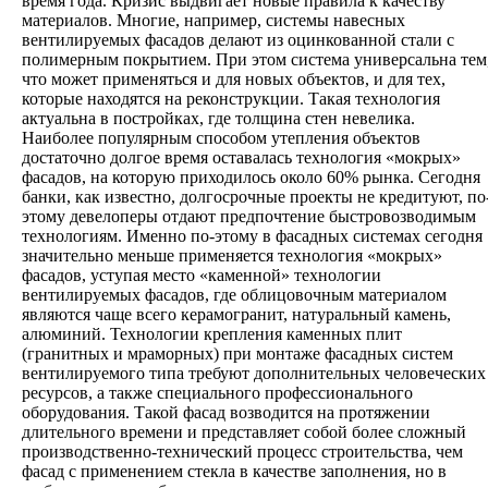
время года. Кризис выдвигает новые правила к качеству
материалов. Многие, например, системы навесных
вентилируемых фасадов делают из оцинкованной стали с
полимерным покрытием. При этом система универсальна тем
что может применяться и для новых объектов, и для тех,
которые находятся на реконструкции. Такая технология
актуальна в постройках, где толщина стен невелика.
Наиболее популярным способом утепления объектов
достаточно долгое время оставалась технология «мокрых»
фасадов, на которую приходилось около 60% рынка. Сегодня
банки, как известно, долгосрочные проекты не кредитуют, по
этому девелоперы отдают предпочтение быстровозводимым
технологиям. Именно по-этому в фасадных системах сегодня
значительно меньше применяется технология «мокрых»
фасадов, уступая место «каменной» технологии
вентилируемых фасадов, где облицовочным материалом
являются чаще всего керамогранит, натуральный камень,
алюминий. Технологии крепления каменных плит
(гранитных и мраморных) при монтаже фасадных систем
вентилируемого типа требуют дополнительных человеческих
ресурсов, а также специального профессионального
оборудования. Такой фасад возводится на протяжении
длительного времени и представляет собой более сложный
производственно-технический процесс строительства, чем
фасад с применением стекла в качестве заполнения, но в