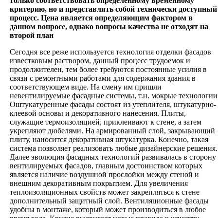
только соответствовать определенному временному
критерию, но и представлять собой технически доступный
процесс. Цена является определяющим фактором в
данном вопросе, однако вопросы качества не отходят на
второй план
Сегодня все реже используется технология отделки фасадов
известковым раствором, данный процесс трудоемок и
продолжителен, тем более требуются постоянные усилия в
связи с ремонтными работами для содержания здания в
соответствующем виде. На смену им пришли
невентилируемые фасадные системы, т.н. мокрые технологии
Оштукатуренные фасады состоят из утеплителя, штукатурно-
клеевой основы и декоративного нанесения. Плиты,
служащие термоизоляцией, приклеивают к стене, а затем
укрепляют дюбелями. На армированный слой, закрывающий
плиту, наносится декоративная штукатурка. Конечно, такая
система позволяет реализовать любые дизайнерские решения.
Далее эволюция фасадных технологий развивалась в сторону
вентилируемых фасадов, главным достоинством которых
является наличие воздушной прослойки между стеной и
внешним декоративным покрытием. Для увеличения
теплоизоляционных свойств может закрепляться к стене
дополнительный защитный слой. Вентиляционные фасады
удобны в монтаже, который может производиться в любое