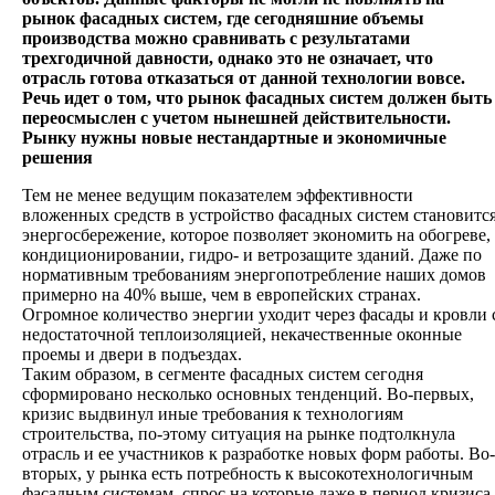
рынок фасадных систем, где сегодняшние объемы
производства можно сравнивать с результатами
трехгодичной давности, однако это не означает, что
отрасль готова отказаться от данной технологии вовсе.
Речь идет о том, что рынок фасадных систем должен быть
переосмыслен с учетом нынешней действительности.
Рынку нужны новые нестандартные и экономичные
решения
Тем не менее ведущим показателем эффективности
вложенных средств в устройство фасадных систем становитс
энергосбережение, которое позволяет экономить на обогреве,
кондиционировании, гидро- и ветрозащите зданий. Даже по
нормативным требованиям энергопотребление наших домов
примерно на 40% выше, чем в европейских странах.
Огромное количество энергии уходит через фасады и кровли 
недостаточной теплоизоляцией, некачественные оконные
проемы и двери в подъездах.
Таким образом, в сегменте фасадных систем сегодня
сформировано несколько основных тенденций. Во-первых,
кризис выдвинул иные требования к технологиям
строительства, по-этому ситуация на рынке подтолкнула
отрасль и ее участников к разработке новых форм работы. Во-
вторых, у рынка есть потребность к высокотехнологичным
фасадным системам, спрос на которые даже в период кризиса