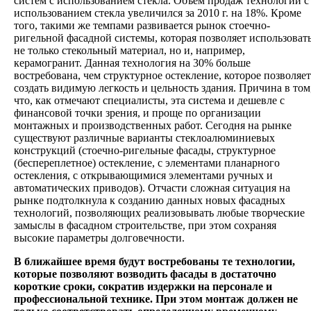
систем с использованием стекла. Объем продаж технологии с
использованием стекла увеличился за 2010 г. на 18%. Кроме
того, такими же темпами развивается рынок стоечно-
ригельной фасадной системы, которая позволяет использоват
не только стекольный материал, но и, например,
керамогранит. Данная технология на 30% больше
востребована, чем структурное остекление, которое позволяет
создать видимую легкость и цельность здания. Причина в том
что, как отмечают специалисты, эта система и дешевле с
финансовой точки зрения, и проще по организации
монтажных и производственных работ. Сегодня на рынке
существуют различные варианты стеклоалюминиевых
конструкций (стоечно-ригельные фасады, структурное
(беспереплетное) остекление, с элементами планарного
остекления, с открывающимися элементами ручных и
автоматических приводов). Отчасти сложная ситуация на
рынке подтолкнула к созданию данных новых фасадных
технологий, позволяющих реализовывать любые творческие
замыслы в фасадном строительстве, при этом сохраняя
высокие параметры долговечности.
В ближайшее время будут востребованы те технологии,
которые позволяют возводить фасады в достаточно
короткие сроки, сократив издержки на персонале и
профессиональной технике. При этом монтаж должен не