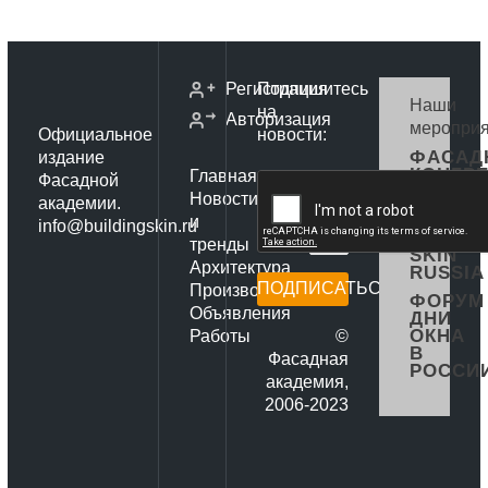
Регистрация
Подпишитесь
Наши
на
Авторизация
мероприя
Официальное
новости:
ФАСАД
издание
КОНГР
Главная
Фасадной
РОССИ
Новости
академии.
ФОРУМ
и
info@buildingskin.ru
BUILDI
тренды
SKIN
Архитектура
RUSSIA
ПОДПИСАТЬСЯ
Производители
ФОРУМ
Объявления
ДНИ
ОКНА
Работы
©
В
Фасадная
РОССИ
академия,
2006-2023